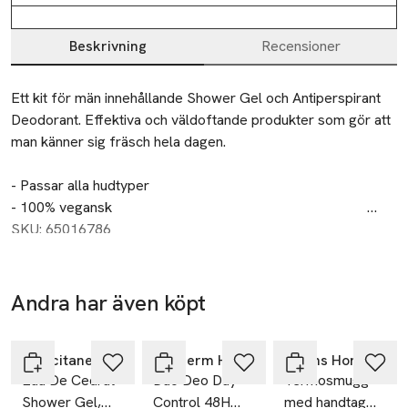
Beskrivning
Recensioner
Beskrivning
Ett kit för män innehållande Shower Gel och Antiperspirant 
Deodorant. Effektiva och väldoftande produkter som gör att 
man känner sig fräsch hela dagen. 

- Passar alla hudtyper

- 100% vegansk                                                                      

- Cruelty Free                                                                                                        

SKU: 65016786
- Tillverkad i Sverige

- Dermatologiskt testad

- 97% naturliga ingredienser
Andra har även köpt
Hoppa över bildspelet
L’Occitane en Provence
Biotherm Homme
Åhléns Home
Eau De Cedrat
Duo Deo Day
Termosmugg
Shower Gel,
Control 48H
med handtag