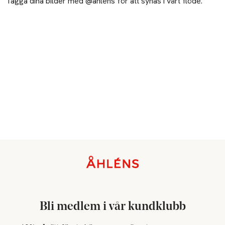
Tagga dina bilder med @ahlens för att synas i vårt flöde.
Sidfot
Bli medlem i vår kundklubb