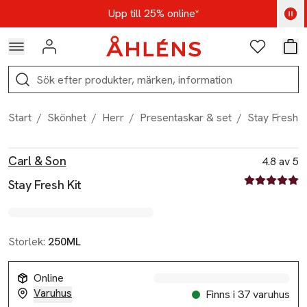
Hoppa till navigationsmenyn
Hoppa till innehåll
Hoppa till sidfot
Kod: AUG25 - Shoppa nu
Upp till 25% online*
Logga in
Favoriter
Var
Sök
Start
/
Skönhet
/
Herr
/
Presentaskar & set
/
Stay Fresh K
Produktbilder
Hoppa över bildspelet
Produktinformation
Carl & Son
4.8 av 5
4.8 av fem st
Stay Fresh Kit
Storlek:
250ML
Online
Varuhus
Finns i 37 varuhus