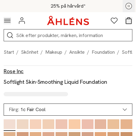
Hoppa till navigationsmenyn
Hoppa till innehåll
Hoppa till sidfot
För medlemmar - Shoppa nu
25% på hårvård*
Logga in
Favoriter
Var
Sök
Start
/
Skönhet
/
Makeup
/
Ansikte
/
Foundation
/
Softli
Produktbilder
Hoppa över bildspelet
Produktinformation
Rose Inc
Softlight Skin-Smoothing Liquid Foundation
Färg:
1c Fair Cool