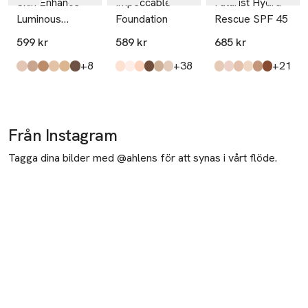
Skin Enhance
Impeccable
Futurist Hydra
Luminous
Foundation
Rescue SPF 45
Tinted Serum
599 kr
589 kr
685 kr
till
till
till
+8
+38
+21
Produkten finns i färgerna:
10
50
70
20
30
130
,
,
,
,
,
,
Produkten finns i färgerna:
#1,5n
#1n
#2,5w
6wo
2wo
00c
,
,
,
,
,
,
Produkten finns i fä
1n2 Ecru
Cool Bone
2c3 Fresco
6c1 Rich Cocoa
3n2 Wheat
Mocha
,
,
,
,
,
,
Från Instagram
Tagga dina bilder med @ahlens för att synas i vårt flöde.