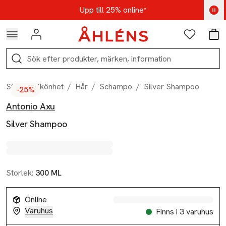
Hoppa till navigationsmenyn
Hoppa till innehåll
Hoppa till sidfot
Kod: AUG25 - Shoppa nu
Upp till 25% online*
Logga in
Favoriter
Var
Sök
Start
/
Skönhet
/
Hår
/
Schampo
/
Silver Shampoo
-25%
Antonio Axu
Produktbilder
Hoppa över bildspelet
Produktinformation
Silver Shampoo
Storlek:
300 ML
Online
Varuhus
Finns i 3 varuhus