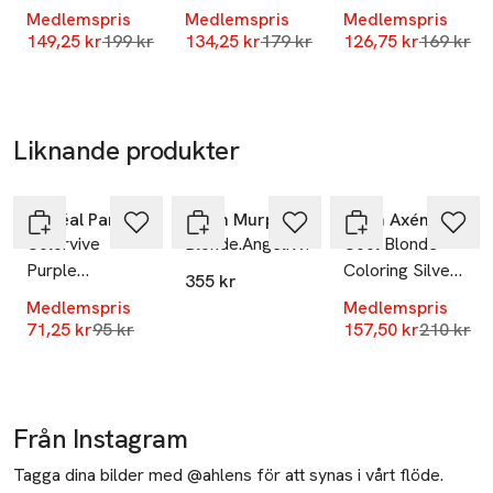
Sweden
Hold
Medlemspris
Medlemspris
Medlemspris
100% VEGANSK. UTAN SULFATER. PRODUCERAD I 
Lägsta pris 30 dagar
Lägsta pris 30 dagar
Lägsta pr
149,25 kr
199 kr
134,25 kr
179 kr
126,75 kr
169 kr
info@recipeformen.se
E-post
SVERIGE.
Mobilnummer
SKU: 66262215
Liknande produkter
-25%
-25%
Hoppa över bildspelet
L'Oréal Paris
Kevin Murphy
Björn Axén
Colorvive
Blonde.Angel.Wash
Cool Blonde
Purple
Coloring Silver
355 kr
Shampoo
Shampoo
Medlemspris
Medlemspris
Lägsta pris 30 dagar
Lägsta pr
71,25 kr
95 kr
157,50 kr
210 kr
Från Instagram
Tagga dina bilder med @ahlens för att synas i vårt flöde.