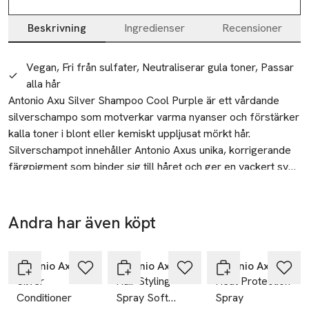
Beskrivning
Ingredienser
Recensioner
Beskrivning
Vegan, Fri från sulfater, Neutraliserar gula toner, Passar
alla hår
Antonio Axu Silver Shampoo Cool Purple är ett vårdande 
silverschampo som motverkar varma nyanser och förstärker 
kalla toner i blont eller kemiskt uppljusat mörkt hår. 
Silverschampot innehåller Antonio Axus unika, korrigerande 
färgpigment som binder sig till håret och ger en vackert sval, 
Återvinning
blond ton med klarhet och lyster. Ett milt schampo som är 
Lämna den tomma förpackningen till återvinning på din
fritt från sulfater. Neutraliserar gula toner och torkar inte ut 
miljöstation
håret. Passar alla hårtyper.

Andra har även köpt
-25%
-25%
-25%
Tillverkare
Hoppa över bildspelet
Användning: Massera in schampot i blött hår. Låt verka i 5-10 
Krämfabriken/krämportföljen
minuter. Skölj ur noggrant. Produkten används med fördel 
Antonio Axu
Antonio Axu
Antonio Axu
Sankt Eriksgatan 119
Silver
Hair Styling
Heat Protection
tillsammans Antonio Axu Silver Conditioner. Hårtyp: Alla 
Stockholm
Conditioner
Spray Soft
Spray
hårtyper. Säker för färgat och keratinbehandlat hår.
