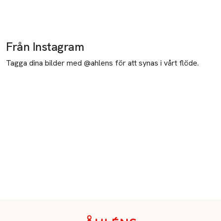
Använd endast enligt anvisningarna.
Tillverkare
MSL
Från Instagram
Suite 5385
Tagga dina bilder med @ahlens för att synas i vårt flöde.
27 Upper Pembroke St
Dublin
Ireland
info@msl.io
E-post
Mobilnummer
SKU: 65971918
Sidfot