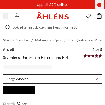
Hoppa till navigationsmenyn
Hoppa till innehåll
Hoppa till sidfot
Kod: AUG25 - Shoppa nu
Upp till 25% online*
Logga in
Favoriter
Var
Sök
Start
/
Skönhet
/
Makeup
/
Ögon
/
Lösögonfransar & färg
Ardell
Produktbilder
Hoppa över bildspelet
Produktinformation
5 av 5
5 av fem stjä
Seamless Underlash Extensions Refill
Färg:
Wispies
Storlek:
32 pcs