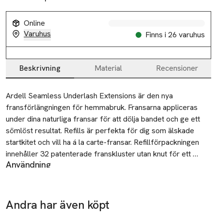
Online
Varuhus
Finns i 26 varuhus
Beskrivning
Material
Recensioner
Beskrivning
Ardell Seamless Underlash Extensions är den nya 
fransförlängningen för hemmabruk. Fransarna appliceras 
under dina naturliga fransar för att dölja bandet och ge ett 
sömlöst resultat. Refills är perfekta för dig som älskade 
startkitet och vill ha á la carte-fransar. Refillförpackningen 
innehåller 32 patenterade franskluster utan knut för ett 
Användning
sömlöst utseende. Bygg volym och längd för en look som är 
Enkel applicering:
subtil eller dramatisk. 4 längder gör att du kan anpassa 
Förberedelser: Läs noggrant instruktionerna i förpackningen
förlängningen från inre till yttre ögonvrån: 10 mm, 12 mm, 14 
innan du påbörjar appliceringen. Få inte bond, seal eller
mm och 16 mm.

Andra har även köpt
Ta 2 betala
remover i dina ögon.
· Applicering under dina naturliga fransar för ett sömlöst 
35:-