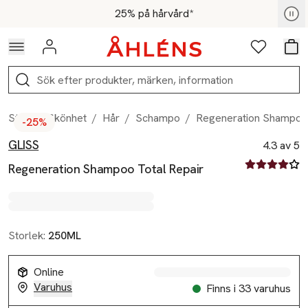
Hoppa till navigationsmenyn
Hoppa till innehåll
Hoppa till sidfot
För medlemmar - Shoppa nu
25% på hårvård*
Logga in
Favoriter
Var
Sök
Start
/
Skönhet
/
Hår
/
Schampo
/
Regeneration Shampoo 
-25%
GLISS
Produktbilder
Hoppa över bildspelet
Produktinformation
4.3 av 5
4.3 av fem st
Regeneration Shampoo Total Repair
Storlek:
250ML
Online
Varuhus
Finns i 33 varuhus