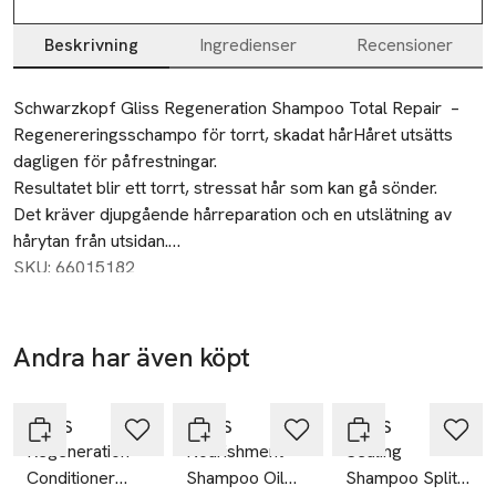
Beskrivning
Ingredienser
Recensioner
Beskrivning
Schwarzkopf Gliss Regeneration Shampoo Total Repair  – 
Regenereringsschampo för torrt, skadat hårHåret utsätts 
dagligen för påfrestningar.

Resultatet blir ett torrt, stressat hår som kan gå sönder.

Det kräver djupgående hårreparation och en utslätning av 
hårytan från utsidan.

Gliss Total Repair påfyllningsschampo kombinerar 
SKU: 66015182
hydrolyserat keratin och blomnektar för att skydda hårets 
fibrer och ge en vackrare håryta.Gliss vårdnivå: 3 – Djupvård, 
med djupt reparerande formula och aktiva ingredienser.Det 
Andra har även köpt
här Gliss-schampot reparerar håret och minskar antalet 
-25%
-25%
-25%
Hoppa över bildspelet
brutna hårstrån***.

Det här reparerande schampot skyddar och stärker håret 
GLISS
GLISS
GLISS
Regeneration
Nourishment
Sealing
och gör det mjukt, friskt och glansigt.

Conditioner
Shampoo Oil
Shampoo Split
Med en doft av mysk.
