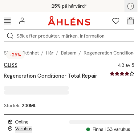
Hoppa till navigationsmenyn
Hoppa till innehåll
Hoppa till sidfot
För medlemmar - Shoppa nu
25% på hårvård*
Logga in
Favoriter
Var
Sök
Start
/
Skönhet
/
Hår
/
Balsam
/
Regeneration Conditioner
-25%
GLISS
Produktbilder
Hoppa över bildspelet
Produktinformation
4.3 av 5
4.3 av fem st
Regeneration Conditioner Total Repair
Storlek:
200ML
Online
Varuhus
Finns i 33 varuhus