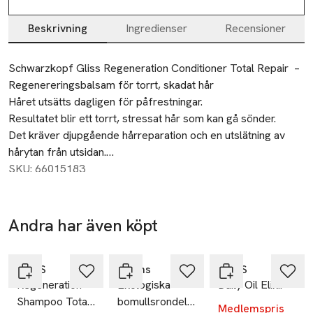
Beskrivning
Ingredienser
Recensioner
Beskrivning
Schwarzkopf Gliss Regeneration Conditioner Total Repair  – 
Regenereringsbalsam för torrt, skadat hår

Håret utsätts dagligen för påfrestningar.

Resultatet blir ett torrt, stressat hår som kan gå sönder.

Det kräver djupgående hårreparation och en utslätning av 
hårytan från utsidan.

Det här reparerande balsamet från Gliss kombinerar 
SKU: 66015183
hydrolyserat keratin och extrakt från blomnektar för att 
skydda hårets fibrer och försköna hårets yta.Gliss vårdnivå: 
3 – Djupvård, med djupt reparerande formula och aktiva 
Andra har även köpt
Ta 2 betala
ingredienser.Gliss-balsam erbjuder djupverkande reparation 
-25%
35:-
-25%
Hoppa över bildspelet
och minskar antalet brutna hårstrån***.

Det vårdar håret för perfekt kambarhet.

GLISS
Åhléns
GLISS
Regeneration
Ekologiska
Daily Oil Elixir
Det här balsamet slätar ut och mjukar upp håret och gör det 
Shampoo Total
bomullsrondeller,
mjukt och friskt glänsande.

Medlemspris