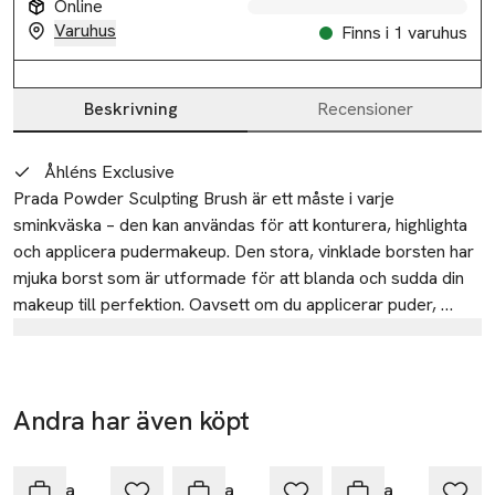
Online
Varuhus
Finns i 1 varuhus
Beskrivning
Recensioner
Beskrivning
Åhléns Exclusive
Prada Powder Sculpting Brush är ett måste i varje 
sminkväska – den kan användas för att konturera, highlighta 
och applicera pudermakeup. Den stora, vinklade borsten har 
mjuka borst som är utformade för att blanda och sudda din 
makeup till perfektion. Oavsett om du applicerar puder, 
bronzer eller rouge, är denna borste lika effektiv för en 
Tillverkare
målinriktad eller all-over applicering. Det är ditt hemliga 
L'Oreal LPD
vapen som hjälper dig att skapa en perfekt blandad och 
sofistikerad makeup med en elegant, mejslad finish.
14
Andra har även köpt
rue Royale
Hoppa över bildspelet
75008 Paris
Prada
France
Prada
Prada