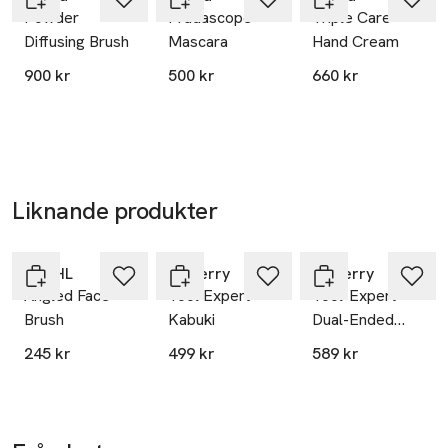
Powder
Pradascope
Triple Care
kontakt@loreal.com
Diffusing Brush
Mascara
Hand Cream
E-post
Mobilnummer
900 kr
500 kr
660 kr
SKU: 66370949
Liknande produkter
Hoppa över bildspelet
DASHL
By Terry
By Terry
Angled Face
Tool Expert
Tool-Expert
Brush
Kabuki
Dual-Ended
Liquid &
245 kr
499 kr
589 kr
Powder Brush
Accessories