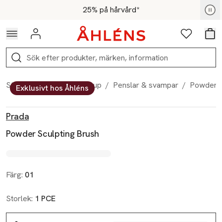
Hoppa till navigationsmenyn
Hoppa till innehåll
Hoppa till sidfot
För medlemmar - Shoppa nu
25% på hårvård*
Logga in
Favoriter
Var
Sök
Start
/
Skönhet
/
Makeup
/
Penslar & svampar
/
Powder S
Exklusivt hos Åhléns
Produktbilder
Hoppa över bildspelet
Produktinformation
Prada
Powder Sculpting Brush
Färg:
01
Storlek:
1 PCE