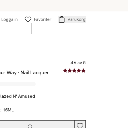
Logga in
Favoriter
Varukorg
Varukorg
4.6 av 5
4.6 av fem stjärnor
ur Way - Nail Lacquer
lazed N' Amused
k:
15ML