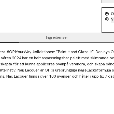
O
V
Ingredienser
era #OPIYourWay-kollektionen: ”Paint It and Glaze It”. Den nya 
r våren 2024 har en helt anpassningsbar palett med skimrande och
skapta för att kunna appliceras ovanpå varandra, och skapa oänd
alternativ. Nail Lacquer är OPI:s ursprungliga nagellacksformula 
ns. Nail Lacquer finns i över 100 nyanser och håller i upp till 7 daga
nd glaze it:

 applicera 1 lager av OPI Natural Nail Base Coat på väl rengjorda 
ar förberett nageln och lagt din Base Coat väljer du vilken cremen
n med din Nail Lacquer nyans väl så att pigmentetn mixas (det ko
lir randigt)
ra någon av de skimrande och glittrande nyanseren ovanpå din c
unna lager Nail Lacquer.