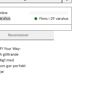
nline
aruhus
Finns i 29 varuhus
Recensioner
OPI Your Way-
 glittrande 
ligt med 
som ger perfekt 
r.

naglar.
yans du vill 
mmer göra så att
remenyans.