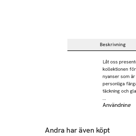
Beskrivning
Beskrivning
Låt oss present
kollektionen fö
nyanser som är 
personliga färg
täckning och gla
Användning
How to paint it a
1. Börja med att
Steg 1: När du h
2. Skaka flaska
lägga som bas. 

resultatet inte b
Steg 2: Applice
Andra har även köpt
3. Applicera 2 t