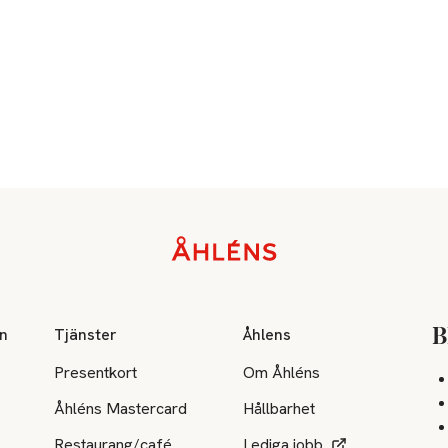
on
Tjänster
Åhlens
B
Presentkort
Om Åhléns
Åhléns Mastercard
Hållbarhet
Restaurang/café
Lediga jobb