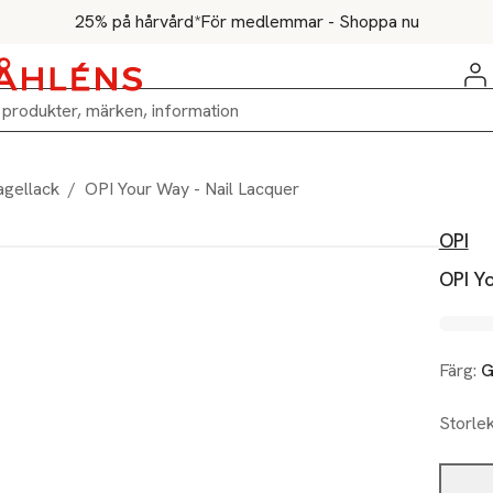
25% på hårvård*
För medlemmar - Shoppa nu
agellack
/
OPI Your Way - Nail Lacquer
OPI
OPI Yo
Färg:
G
Storle