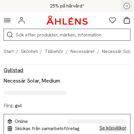
Hoppa till navigationsmenyn
Hoppa till innehåll
Hoppa till sidfot
För medlemmar - Shoppa nu
25% på hårvård*
Logga in
Favoriter
Var
Sök
Start
/
Skönhet
/
Tillbehör
/
Necessärer
/
Necessär Sola
Produktbilder
Hoppa över bildspelet
Produktinformation
Gyllstad
Necessär Solar, Medium
Färg:
gul
Online
Se köpvillkor
Skickas från samarbetsföretag