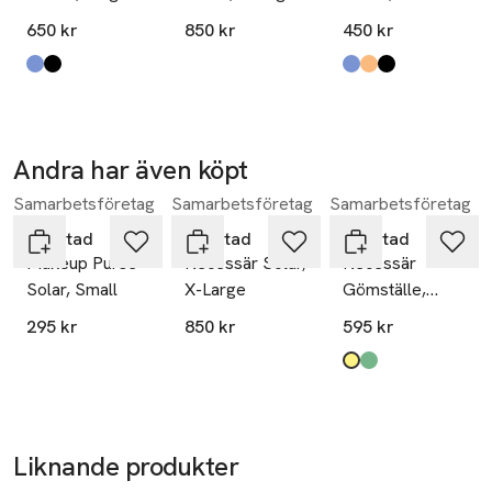
650 kr
850 kr
450 kr
Produkten finns i färgerna:
blå
black on white
,
,
Produkten finns i fä
blå
orange
svart
,
,
,
Andra har även köpt
Samarbetsföretag
Samarbetsföretag
Samarbetsföretag
Hoppa över bildspelet
Gyllstad
Gyllstad
Gyllstad
Makeup Purse
Necessär Solar,
Necessär
Solar, Small
X-Large
Gömställe,
Large
295 kr
850 kr
595 kr
Produkten finns i fä
gul
grön
,
,
Liknande produkter