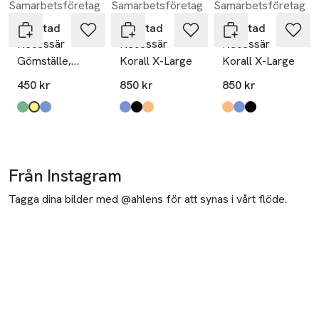
Samarbetsföretag
Samarbetsföretag
Samarbetsföretag
Hoppa över bildspelet
Gyllstad
Gyllstad
Gyllstad
Necessär
Necessär
Necessär
Gömställe,
Korall X-Large
Korall X-Large
Medium
450 kr
850 kr
850 kr
Produkten finns i färgerna:
grön
mässing
petrol
,
,
,
Produkten finns i färgerna:
blå
svart
orange
,
,
,
Produkten finns i fä
orange
blå
svart
,
,
,
Från Instagram
Tagga dina bilder med @ahlens för att synas i vårt flöde.