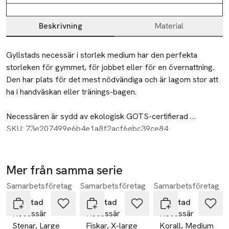
Beskrivning
Material
Beskrivning
Gyllstads necessär i storlek medium har den perfekta 
storleken för gymmet, för jobbet eller för en övernattning. 
Den har plats för det mest nödvändiga och är lagom stor att 
ha i handväskan eller tränings-bagen. 

Necessären är sydd av ekologisk GOTS-certifierad 
bomullsväv med fin struktur. Fodrad med stadigt foder. 
SKU: 73e207499e6b4e1a8f2acf6ebc39ce84
Dragkedja med rem i natur-garvat läder. Tyg vävt i Sverige. 
Tryckt och producerad inom EU. Design Ulrika Gyllstad.

Mer från samma serie
Material: Yttertyg: 100% ekologisk GOTS-certifierad bomull. 
Samarbetsföretag
Samarbetsföretag
Samarbetsföretag
Hoppa över bildspelet
Foder: 100% ekologisk GOTS-certifierad bomull.

Storlek: L 22 x B 8 x H 13 cm

Gyllstad
Gyllstad
Gyllstad
Necessär
Necessär
Necessär
Tvättråd: Maskintvätt 40°, se nedan för utförligt skötselråd
Stenar, Large
Fiskar, X-large
Korall, Medium