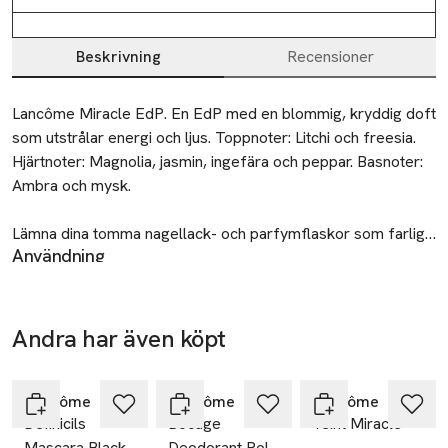
Beskrivning
Recensioner
Beskrivning
Lancôme Miracle EdP. En EdP med en blommig, kryddig doft 
som utstrålar energi och ljus. Toppnoter: Litchi och freesia. 
Hjärtnoter: Magnolia, jasmin, ingefära och peppar. Basnoter: 
Ambra och mysk.

Lämna dina tomma nagellack- och parfymflaskor som farligt 
Användning
avfall på kommunens miljöstation.
EdP sprayas med fördel på pulspunkter som handled och
hals där huden är tunn. För en lättare doft, spraya i luften och
gå sedan genom molnet.
Andra har även köpt
Återvinning
Lämna dina tomma nagellack- och parfymflaskor som farligt
Hoppa över bildspelet
avfall på kommunens miljöstation.
Lancôme
Lancôme
Lancôme
Säkerhet
Definicils
Bocage
Teint Miracle
VIKTIGT: PRODUKTEN ÄR BRANDFARLIG TILLS DEN HAR
Mascara Black
Deodorant Roll-