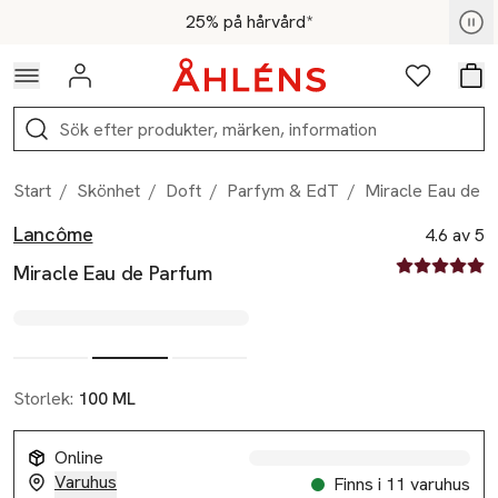
Hoppa till navigationsmenyn
Hoppa till innehåll
Hoppa till sidfot
För medlemmar - Shoppa nu
25% på hårvård*
Logga in
Favoriter
Var
Sök
Start
/
Skönhet
/
Doft
/
Parfym & EdT
/
Miracle Eau de 
Lancôme
Produktbilder
Hoppa över bildspelet
Produktinformation
4.6 av 5
4.6 av fem st
Miracle Eau de Parfum
Storlek:
100 ML
Online
Varuhus
Finns i 11 varuhus