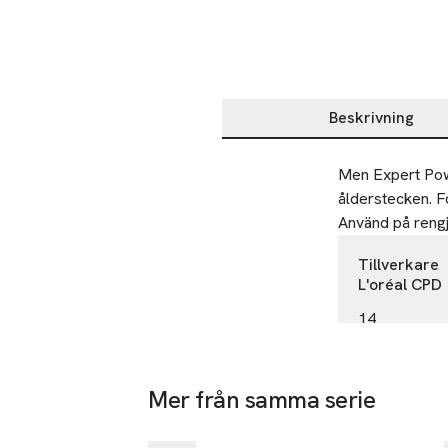
Beskrivning
Beskrivning
Men Expert Powe
ålderstecken. F
Använd på rengj
Tillverkare
L'oréal CPD
14
rue Royale
75008 Paris
France
Mer från samma serie
kontakt@lor
Hoppa över bildspelet
E-post