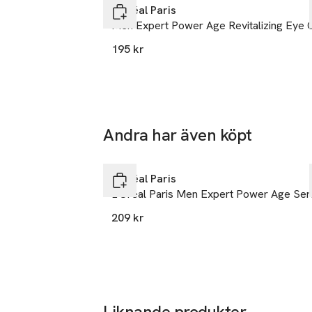
L'Oréal Paris
Mobilnumme
Men Expert Power Age Revitalizing Eye 
SKU: 65712028
195 kr
Andra har även köpt
Hoppa över bildspelet
L'Oréal Paris
L'Oréal Paris Men Expert Power Age Se
209 kr
Liknande produkter