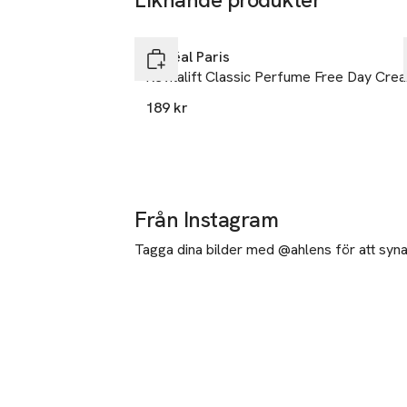
Hoppa över bildspelet
L'Oréal Paris
Revitalift Classic Perfume Free Day Cre
189 kr
Från Instagram
Tagga dina bilder med @ahlens för att synas