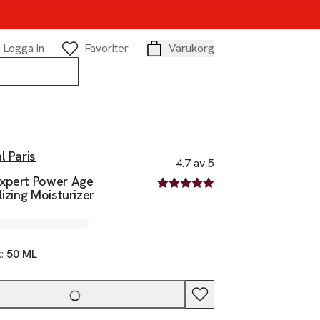
Logga in
Favoriter
Varukorg
Varukorg
l Paris
4.7 av 5
xpert Power Age
4.7 av fem stjärnor
lizing Moisturizer
k:
50 ML