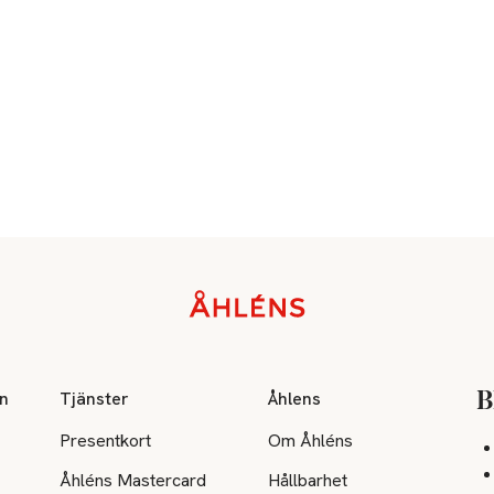
on
Tjänster
Åhlens
B
Presentkort
Om Åhléns
Åhléns Mastercard
Hållbarhet