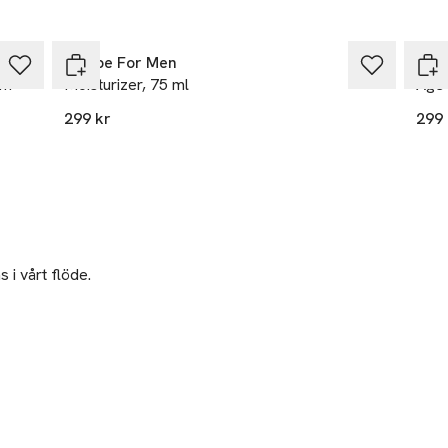
Recipe For Men
L'Or
am
Moisturizer, 75 ml
Age 
299 kr
299 
 i vårt flöde.