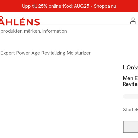
Upp till 25% online*
Kod: AUG25 - Shoppa nu
Expert Power Age Revitalizing Moisturizer
L'Oréa
Men E
Revita
Storle