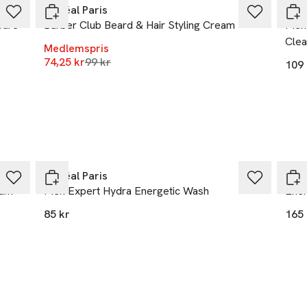
L'Oréal Paris
L'Or
r
Care
Barber Club Beard & Hair Styling Cream
Men 
Clea
Medlemspris
Lägsta pris 30 dagar
74,25 kr
99 kr
109 
L'Oréal Paris
L'Or
rum
Men Expert Hydra Energetic Wash
Ener
85 kr
165 