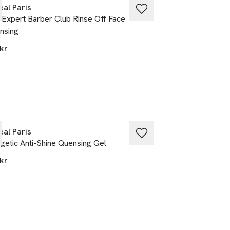
éal Paris
L'Oréal Paris
Expert Barber Club Rinse Off Face
Men Expert Barbe
nsing
199 kr
kr
éal Paris
L'Oréal Paris
getic Anti-Shine Quensing Gel
Pure Charcoal Ant
Scrub
kr
85 kr