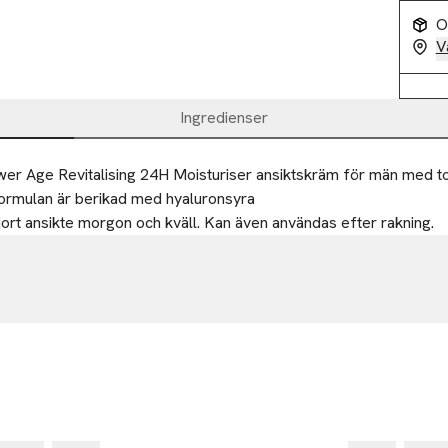
O
V
Ingredienser
r Age Revitalising 24H Moisturiser ansiktskräm för män med to
ormulan är berikad med hyaluronsyra

ort ansikte morgon och kväll. Kan även användas efter rakning.
-25%
eal.com