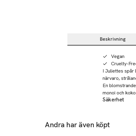
Beskrivning
Beskrivning
Vegan
Cruelty-Fre
I Juliettes spå
närvaro, stråland
En blomstrande 
monoi och kokos
Säkerhet
En sensuell dof
Endast för utvä
SKU: 65842363
TOPPNOTER: Fre
HJÄRTNOTER: Yl
Andra har även köpt
BASNOTER: Vani
Hoppa över bildspelet