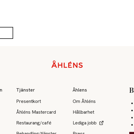
on
Tjänster
Åhlens
B
Presentkort
Om Åhléns
Åhléns Mastercard
Hållbarhet
Restaurang/café
Lediga jobb
Behandling/tjänster
Press