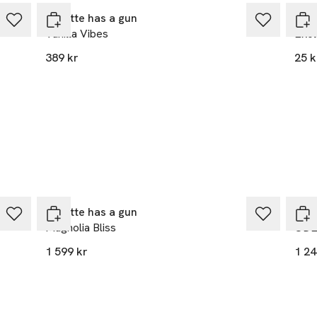
Juliette has a gun
Åhlé
Vanilla Vibes
Ekol
389 kr
25 k
Juliette has a gun
Juli
Magnolia Bliss
ODE
1 599 kr
1 24