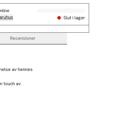
nline
aruhus
Slut i lager
Recensioner
nelse av hennes 
 touch av 
2 betala 35:-