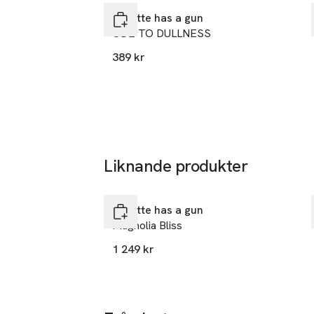
Juliette has a gun
ODE TO DULLNESS
389 kr
Liknande produkter
Hoppa över bildspelet
Juliette has a gun
Magnolia Bliss
1 249 kr