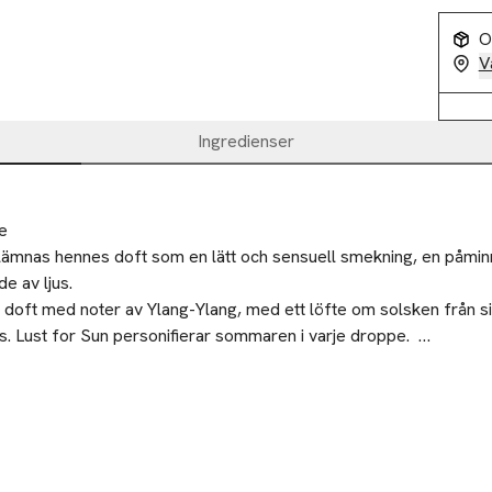
O
V
Ingredienser
e
r lämnas hennes doft som en lätt och sensuell smekning, en påmin
e av ljus.

doft med noter av Ylang-Ylang, med ett löfte om solsken från sin
. Lust for Sun personifierar sommaren i varje droppe.  

t som påminner om solens strålar på varm, gyllene hud. 

rtes bruk.
esia, Kokos, Bergamott

ang-Ylang, Monoï, Apelsinblomma, Gardenia

lj, Ambroxan, Mysk
Ta 