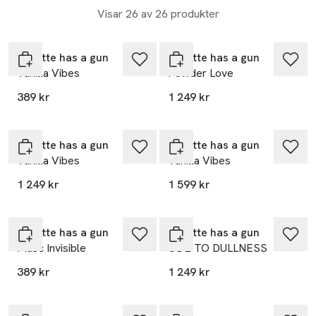
gott”. Det är ett statement och en affirmation av vem du är.
Visar 26 av 26 produkter
Romano Ricci strävar mot att bevara parfymer för det de ska
vara, emblem av både stil och originalitet.
Juliette has a gun
Juliette has a gun
Vanilla Vibes
Powder Love
389 kr
1 249 kr
Juliette has a gun
Juliette has a gun
Vanilla Vibes
Vanilla Vibes
1 249 kr
1 599 kr
Juliette has a gun
Juliette has a gun
Musc Invisible
ODE TO DULLNESS
389 kr
1 249 kr