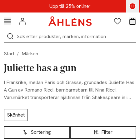
Hoppa till navigationsmenyn
Hoppa till innehåll
Hoppa till sidfot
Kod: AUG25 - Shoppa nu
Upp till 25% online*
Logga in
Favoriter
Var
Sök
Start
/
Märken
Juliette has a gun
I Frankrike, mellan Paris och Grasse, grundades Juliette Has
A Gun av Romano Ricci, barnbarnsbarn till Nina Ricci.
Varumärket transporterar hjältinnan från Shakespeare in i
dagens 2000-tal med ett vapen som metafor för hennes
Hoppa till produktsidan
parfym, hennes vapen av förförelse. Juliette Has A Gun
Skönhet
bygger en bro mellan det traditionella och moderna och
Hoppa till produktsidan
Lista över produkter
erbjuder en kollektion av dofter designade för den som
Sortering
Filter
förstår att en signaturdoft går långt förbi att bara ”dofta