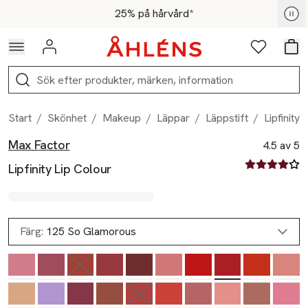
Hoppa till navigationsmenyn
Hoppa till innehåll
Hoppa till sidfot
För medlemmar - Shoppa nu
25% på hårvård*
Logga in
Favoriter
Var
Sök
Start
/
Skönhet
/
Makeup
/
Läppar
/
Läppstift
/
Lipfinity 
Max Factor
Produktbilder
Hoppa över bildspelet
Produktinformation
4.5 av 5
4.5 av fem st
Lipfinity Lip Colour
Färg:
125 So Glamorous