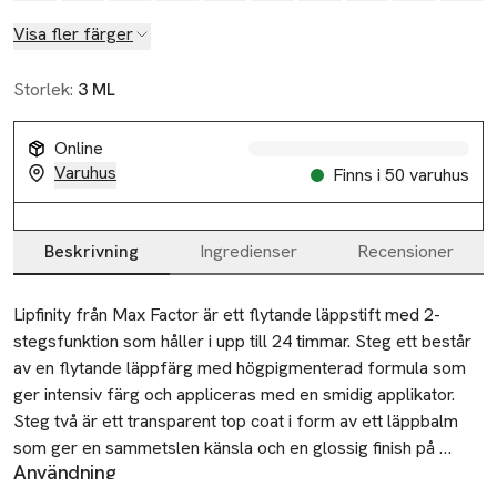
Slut i lager
Visa fler färger
Storlek:
3 ML
Online
Varuhus
Finns i 50 varuhus
Beskrivning
Ingredienser
Recensioner
Beskrivning
Lipfinity från Max Factor är ett flytande läppstift med 2-
stegsfunktion som håller i upp till 24 timmar. Steg ett består 
av en flytande läppfärg med högpigmenterad formula som 
ger intensiv färg och appliceras med en smidig applikator. 
Steg två är ett transparent top coat i form av ett läppbalm 
som ger en sammetslen känsla och en glossig finish på 
Användning
läpparna. 

Steg 1: