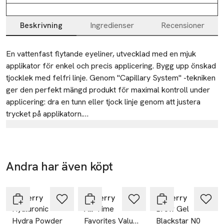
Beskrivning
Ingredienser
Recensioner
Beskrivning
En vattenfast flytande eyeliner, utvecklad med en mjuk 
applikator för enkel och precis applicering. Bygg upp önskad 
tjocklek med felfri linje. Genom "Capillary System" -tekniken 
ger den perfekt mängd produkt för maximal kontroll under 
applicering: dra en tunn eller tjock linje genom att justera 
trycket på applikatorn.

Tillverkare
Berikad med en unik teknologi för att säkerställa ett 
BY TERRY
långvarigt intensivt svart resultat:

Jentry (UK) Ltd
Andra har även köpt
- "HIGH PURITY CARBON BLACK PIGMENTS`" som 
4th floor
Hoppa över bildspelet
garanterar en dramatiskt svart effekt

52A Cromwell Road
By Terry
SW7 5BE London
By Terry
By Terry
Hyaluronic
All-Time
Brow Gel
- "MIX OF FILM-FORMING AGENTS" som har filmbildande 
UK
Hydra Powder
Favorites Value
Blackstar N0
egenskaper för att säkerställa ett långvarigt resultat hela 