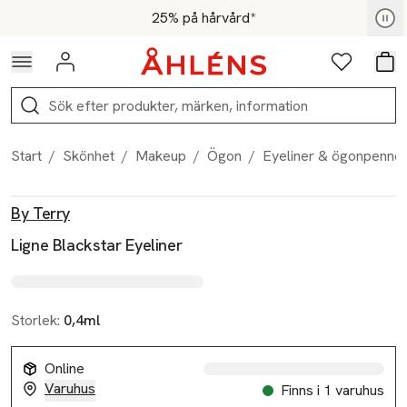
Hoppa till navigationsmenyn
Hoppa till innehåll
Hoppa till sidfot
För medlemmar - Shoppa nu
25% på hårvård*
Logga in
Favoriter
Var
Sök
Start
/
Skönhet
/
Makeup
/
Ögon
/
Eyeliner & ögonpenno
Produktbilder
Hoppa över bildspelet
Produktinformation
By Terry
Ligne Blackstar Eyeliner
Storlek:
0,4ml
Online
Varuhus
Finns i 1 varuhus