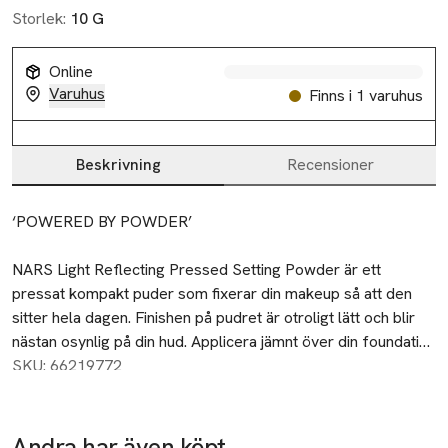
Storlek:
10 G
Online
Varuhus
Finns i 1 varuhus
Beskrivning
Recensioner
Beskrivning
‘POWERED BY POWDER’

NARS Light Reflecting Pressed Setting Powder är ett 
pressat kompakt puder som fixerar din makeup så att den 
sitter hela dagen. Finishen på pudret är otroligt lätt och blir 
nästan osynlig på din hud. Applicera jämnt över din foundation 
för en sömlös look. Formulan innehåller NARS exklusiva 
SKU: 66219772
Light Reflecting Complex med ljusreflekterande pigment 
som ger en unik lyster och minimerar synligheten av fina 
linjer, ojämnheter och porer. NARS Light Reflecting Pressed 
Andra har även köpt