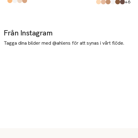
till
+6
Produkten finns i färgerna:
Shore
Crystal
Mesa
Sable
,
,
,
,
Produkten finns i fä
Light
Medium
Caramel
Brightening Translu
Deep
Rich
,
,
,
,
,
Från Instagram
Tagga dina bilder med @ahlens för att synas i vårt flöde.