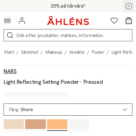
Hoppa till navigationsmenyn
Hoppa till innehåll
Hoppa till sidfot
För medlemmar - Shoppa nu
25% på hårvård*
Logga in
Favoriter
Var
Sök
Start
/
Skönhet
/
Makeup
/
Ansikte
/
Puder
/
Light Refle
Produktbilder
Hoppa över bildspelet
Produktinformation
NARS
Light Reflecting Setting Powder - Pressed
Färg:
Shore