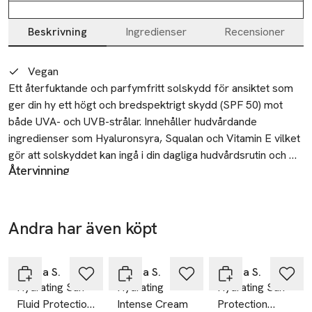
Beskrivning
Ingredienser
Recensioner
Beskrivning
Vegan
Ett återfuktande och parfymfritt solskydd för ansiktet som 
ger din hy ett högt och bredspektrigt skydd (SPF 50) mot 
både UVA- och UVB-strålar. Innehåller hudvårdande 
ingredienser som Hyaluronsyra, Squalan och Vitamin E vilket 
gör att solskyddet kan ingå i din dagliga hudvårdsrutin och 
Återvinning
ersätta din vanliga dagkräm när du behöver ett högre SPF. 
Sort the outer packaging in the cardboard bin. Separate the
Den följsamma och lätta formuleringen gör att du kan 
top or lid. Recycle both lid and tube as plastics.
använda solskyddet under din makeup och den extra 
Säkerhet
vattenresistenta formuleringen gör att den passar bra att 
Andra har även köpt
Apply generously before sun exposure. Reapply frequently,
använda om du ska sporta och svettas utomhus.
especially after swimming or toweling the skin. Applying an
Hoppa över bildspelet
insufficient amount of product will significantly reduce the
Emma S.
Emma S.
Emma S.
level of sun protection. Keep small children out of direct
Hydrating Sun
Hydrating
Hydrating Sun
sunlight. Warning: Excessive exposure to the sun is
Fluid Protection
Intense Cream
Protection