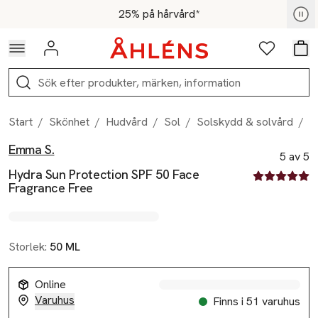
Hoppa till navigationsmenyn
Hoppa till innehåll
Hoppa till sidfot
För medlemmar - Shoppa nu
25% på hårvård*
Logga in
Favoriter
Var
Sök
Start
/
Skönhet
/
Hudvård
/
Sol
/
Solskydd & solvård
/
H
Emma S.
Produktbilder
Hoppa över bildspelet
Produktinformation
5 av 5
Hydra Sun Protection SPF 50 Face
5 av fem stjä
Fragrance Free
Storlek:
50 ML
Online
Varuhus
Finns i 51 varuhus