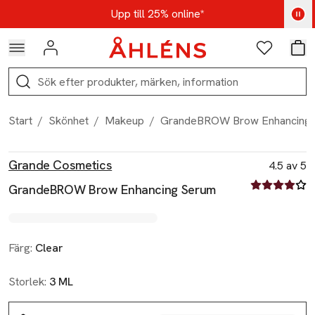
Hoppa till navigationsmenyn
Hoppa till innehåll
Hoppa till sidfot
Kod: AUG25 - Shoppa nu
Upp till 25% online*
Logga in
Favoriter
Var
Sök
Start
/
Skönhet
/
Makeup
/
GrandeBROW Brow Enhancing
Produktbilder
Hoppa över bildspelet
Produktinformation
Grande Cosmetics
4.5 av 5
4.5 av fem st
GrandeBROW Brow Enhancing Serum
Färg:
Clear
Storlek:
3 ML