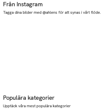
Ansvarig person inom EU
Från Instagram
Dermarome AB
Tagga dina bilder med @ahlens för att synas i vårt flöde.
Rosenlundsgatan 50
11863 Stockholm
Sweden
info@dermarome.se
E-post
Mobilnummer
SKU: 65203452
Populära kategorier
Upptäck våra mest populära kategorier