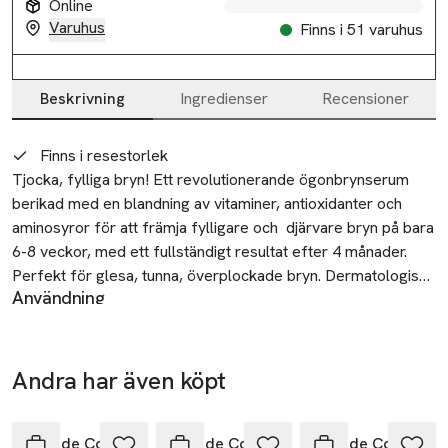
Online
Varuhus
Finns i 51 varuhus
Beskrivning
Ingredienser
Recensioner
Beskrivning
Finns i resestorlek
Tjocka, fylliga bryn! Ett revolutionerande ögonbrynserum 
berikad med en blandning av vitaminer, antioxidanter och 
aminosyror för att främja fylligare och  djärvare bryn på bara 
6-8 veckor, med ett fullständigt resultat efter 4 månader. 
Perfekt för glesa, tunna, överplockade bryn. Dermatologiskt 
Användning
testad.
Borsta på ögonbrynen med korta, uppåtgående svep längs
med den naturliga formen på dina bryn för att definiera och
forma.
Andra har även köpt
Säkerhet
Endast för utvärtes bruk. Undvik kontakt med ögonen; om
Hoppa över bildspelet
detta händer, skölj omedelbart noggrant med kallt vatten. Ej
Grande Cosmetics
Grande Cosmetics
Grande Cosmetics