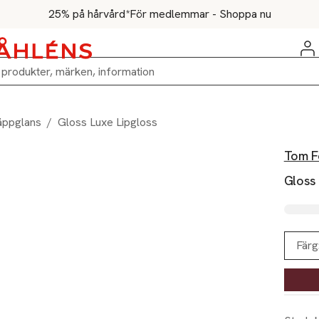
25% på hårvård*
För medlemmar - Shoppa nu
äppglans
/
Gloss Luxe Lipgloss
Tom F
Gloss 
Färg