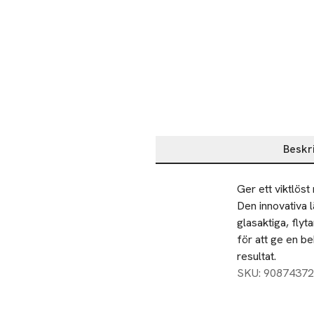
Beskr
Beskrivning
Ger ett viktlöst
Den innovativa l
glasaktiga, flyt
för att ge en be
resultat.
SKU: 90874372