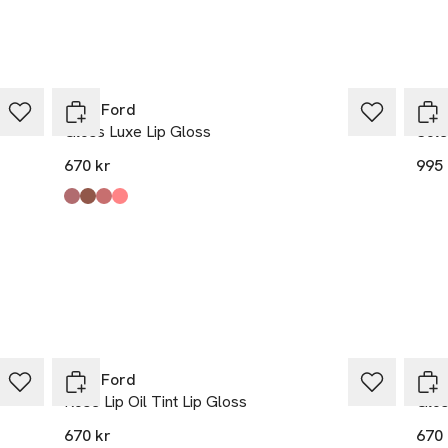
Tom Ford
Tom
Gloss Luxe Lip Gloss
Sole
670 kr
995 
Produkten finns i färgerna:
West Coast
East Coast
Casablanca
All Access
,
,
,
,
Tom Ford
Tom
Rose Lip Oil Tint Lip Gloss
Glos
670 kr
670 