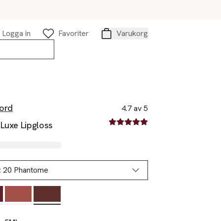
Logga in
Favoriter
Varukorg
Varukorg
ord
4.7 av 5
4.7 av fem stjärnor
Luxe Lipgloss
:
20 Phantome