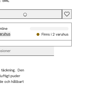
k:
5ML
nline
aruhus
Finns i 2 varuhus
sioner
 täckning.  Den 
uftigt puder 
e och hållbart 