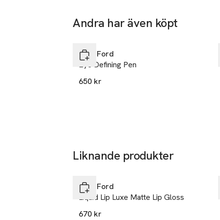
Andra har även köpt
Hoppa över bildspelet
Tom Ford
Eye Defining Pen
650 kr
Liknande produkter
Hoppa över bildspelet
Tom Ford
Liquid Lip Luxe Matte Lip Gloss
670 kr