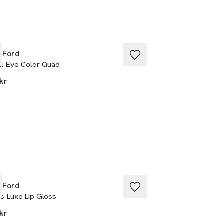
 Ford
Tom Ford
il Eye Color Quad
Eau d'Ombre Leat
kr
Från
1 340 kr
 Ford
Tom Ford
s Luxe Lip Gloss
Gloss Luxe Lip Gl
kr
740 kr