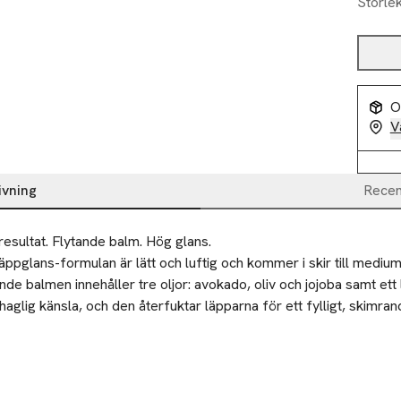
Storle
O
V
ivning
Recen
 resultat. Flytande balm. Hög glans.

äppglans-formulan är lätt och luftig och kommer i skir till medium
ande balmen innehåller tre oljor: avokado, oliv och jojoba samt ett l
haglig känsla, och den återfuktar läpparna för ett fylligt, skimrand