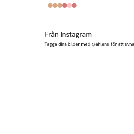
Produkten finns i färgerna:
Smitten
Devoted
Lark
Carnal Red
Camellia
Scarlet Rouge
,
,
,
,
,
,
Från Instagram
Tagga dina bilder med @ahlens för att synas