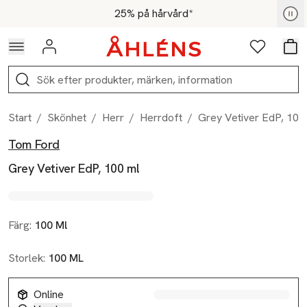
Hoppa till navigationsmenyn
Hoppa till innehåll
Hoppa till sidfot
För medlemmar - Shoppa nu
25% på hårvård*
Logga in
Favoriter
Var
Sök
Start
/
Skönhet
/
Herr
/
Herrdoft
/
Grey Vetiver EdP, 100
Tom Ford
Produktbilder
Hoppa över bildspelet
Produktinformation
Grey Vetiver EdP, 100 ml
Färg:
100 Ml
Storlek:
100 ML
Online