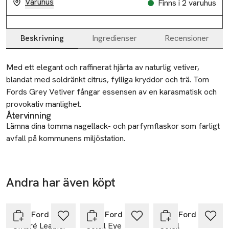
Varuhus
Finns i 2 varuhus
Beskrivning
Ingredienser
Recensioner
Beskrivning
Med ett elegant och raffinerat hjärta av naturlig vetiver, 
blandat med soldränkt citrus, fylliga kryddor och trä. Tom 
Fords Grey Vetiver fångar essensen av en karasmatisk och 
provokativ manlighet.
Återvinning
Lämna dina tomma nagellack- och parfymflaskor som farligt
avfall på kommunens miljöstation.
SKU: 88065183
Andra har även köpt
Hoppa över bildspelet
Tom Ford
Tom Ford
Tom Ford
Ombré Leather
Soleil Eye
Soleil