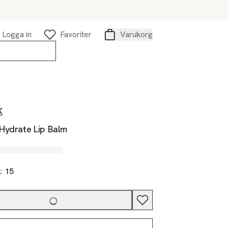
Logga in
Favoriter
Varukorg
Varukorg
K
Hydrate Lip Balm
k:
15