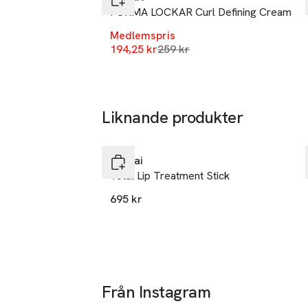
SKU: 66196725
FORMA LOCKAR Curl Defining Cream
Medlemspris
Lägsta pris 30 dagar
194,25 kr
259 kr
Liknande produkter
Hoppa över bildspelet
Sensai
Total Lip Treatment Stick
695 kr
Från Instagram