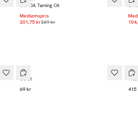
TÄMJA Taming Oil
SPR
Medlemspris
Med
Lägsta pris 30 dagar
201,75 kr
269 kr
104,
PL3
Jo 
Cerat
Vita
69 kr
415 