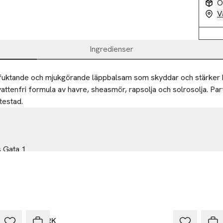
O
V
Ingredienser
rfuktande och mjukgörande läppbalsam som skyddar och stärker h
attenfri formula av havre, sheasmör, rapsolja och solrosolja. Par
testad.
 Gata 1
 frölunda
com
-25%
-25
r
BJÖRK
BJÖ