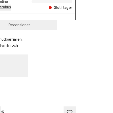
nline
aruhus
Slut i lager
Recensioner
udbärriären. 
fymfri och 
%
-25%
RK
BJÖRK