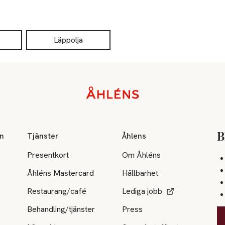
Läppolja
on
Tjänster
Åhlens
B
Presentkort
Om Åhléns
Åhléns Mastercard
Hållbarhet
Restaurang/café
Lediga jobb
Behandling/tjänster
Press