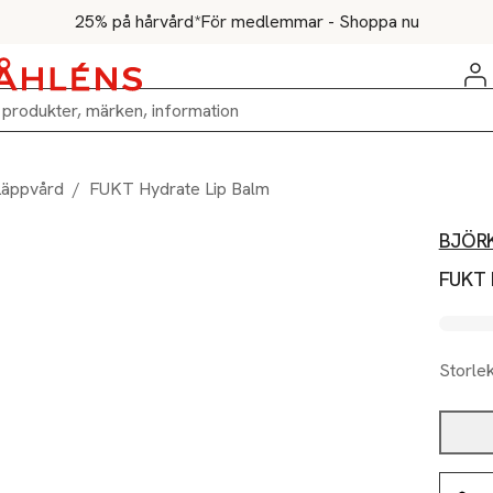
25% på hårvård*
För medlemmar - Shoppa nu
Läppvård
/
FUKT Hydrate Lip Balm
BJÖR
FUKT 
Storle