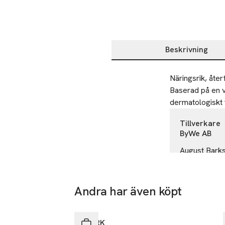
Beskrivning
Beskrivning
Näringsrik, åte
Baserad på en v
dermatologiskt 
Tillverkare
ByWe AB
August Barks
42132 Västra
Sweden
Andra har även köpt
info@bywe.
E-post
-25%
Hoppa över bildspelet
Mobilnumme
BJÖRK