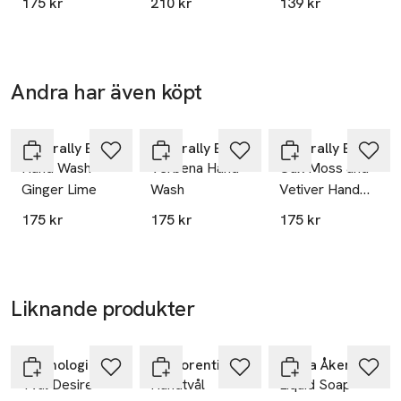
175 kr
210 kr
139 kr
Andra har även köpt
Hoppa över bildspelet
Naturally European
Naturally European
Naturally European
Hand Wash
Verbena Hand
Oak Moss and
Ginger Lime
Wash
Vetiver Hand
Wash 500ml
175 kr
175 kr
175 kr
Liknande produkter
Hoppa över bildspelet
Washologi
La Florentina
Maria Åkerberg
Tvål Desire
Handtvål
Liquid Soap