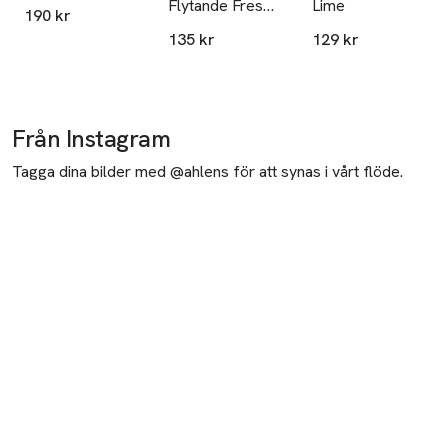
Flytande Fresh
Lime
190 kr
Magnolia
135 kr
129 kr
Från Instagram
Tagga dina bilder med @ahlens för att synas i vårt flöde.