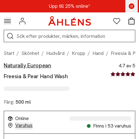
Hoppa till navigationsmenyn
Hoppa till innehåll
Hoppa till sidfot
Kod: AUG25 - Shoppa nu
Upp till 25% online*
Logga in
Favoriter
Var
Sök
Start
/
Skönhet
/
Hudvård
/
Kropp
/
Hand
/
Freesia & P
Naturally European
Produktbilder
Hoppa över bildspelet
Produktinformation
4.7 av 5
4.7 av fem st
Freesia & Pear Hand Wash
Färg:
500 ml
Online
Varuhus
Finns i 53 varuhus