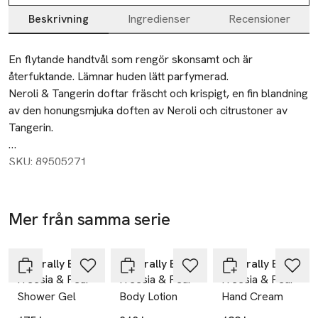
Beskrivning
Ingredienser
Recensioner
Beskrivning
En flytande handtvål som rengör skonsamt och är 
återfuktande. Lämnar huden lätt parfymerad.

Neroli & Tangerin doftar fräscht och krispigt, en fin blandning 
av den honungsmjuka doften av Neroli och citrustoner av 
Tangerin. 

Produkten är Paraben- och SLS-fri med naturliga dofter.
SKU: 89505271
Mer från samma serie
Hoppa över bildspelet
Naturally European
Naturally European
Naturally European
Freesia & Pear
Freesia & Pear
Freesia & Pear
Shower Gel
Body Lotion
Hand Cream