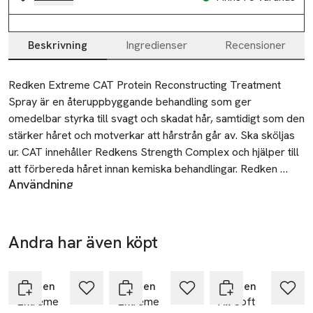
Beskrivning
Ingredienser
Recensioner
Beskrivning
Redken Extreme CAT Protein Reconstructing Treatment 
Spray är en återuppbyggande behandling som ger 
omedelbar styrka till svagt och skadat hår, samtidigt som den 
stärker håret och motverkar att hårstrån går av. Ska sköljas 
ur. CAT innehåller Redkens Strength Complex och hjälper till 
att förbereda håret innan kemiska behandlingar. Redken 
Användning
fokuserar på hållbarhet och inkludering. Redkens 
Spraya jämnt i håret efter schamponering med Extreme
hårvårdsförpackningar är återvinningsbara och består av upp 
schampo. Låt verka i 3-5 minuter. Skölj noggrant. Skölj
till 93 % återvunnen plast.
omedelbart vid kontakt med ögonen.
Andra har även köpt
Återvinning
-25%
-25%
-25%
Vid kontakt med ögonen, skölj omedelbart och rikligt med
Hoppa över bildspelet
vatten.
Redken
Redken
Redken
SKU: 65861861
Extreme
Extreme
All Soft