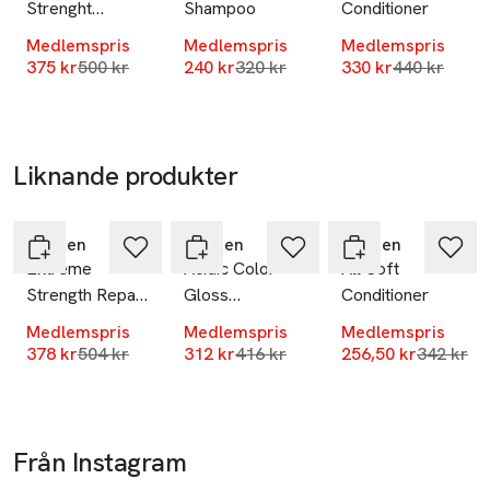
Strenght
Shampoo
Conditioner
Builder Plus
Medlemspris
Medlemspris
Medlemspris
Mask, 250 ml
Lägsta pris 30 dagar
Lägsta pris 30 dagar
Lägsta pris
375 kr
500 kr
240 kr
320 kr
330 kr
440 kr
Liknande produkter
-25%
-25%
-25%
Hoppa över bildspelet
Redken
Redken
Redken
Extreme
Acidic Color
All Soft
Strength Repair
Gloss
Conditioner
Mask
Conditioner
Medlemspris
Medlemspris
Medlemspris
Lägsta pris 30 dagar
Lägsta pris 30 dagar
Lägsta pr
378 kr
504 kr
312 kr
416 kr
256,50 kr
342 kr
Från Instagram