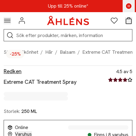
Hoppa till navigationsmenyn
Hoppa till innehåll
Hoppa till sidfot
Kod: AUG25 - Shoppa nu
Upp till 25% online*
Logga in
Favoriter
Var
Sök
Start
/
Skönhet
/
Hår
/
Balsam
/
Extreme CAT Treatment 
-25%
Produktbilder
Hoppa över bildspelet
Produktinformation
Redken
4.5 av 5
4.5 av fem st
Extreme CAT Treatment Spray
Storlek:
250 ML
Online
Varuhus
Finns i 8 varuhus