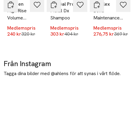
Redken
L’Oréal Professionnel
Olaplex
High Rise
Metal Dx
Bond
Volume
Shampoo
Maintenance
Injection
Shampoo (No4)
Medlemspris
Medlemspris
Medlemspris
Shampoo
Lägsta pris 30 dagar
Lägsta pris 30 dagar
Lägsta pr
240 kr
320 kr
303 kr
404 kr
276,75 kr
369 kr
Från Instagram
Tagga dina bilder med @ahlens för att synas i vårt flöde.