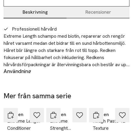
Beskrivning
Recensioner
Beskrivning
Professionell hårvård
Extreme Length schampo med biotin, reparerar och rengör 
håret varsamt medan det bidrar till en sund hårbottensmiljö. 
Håret blir längre och starkare från rot till topp. Redken 
fokuserar på hållbarhet och inkludering. Redkens 
hårvårdsförpackningar är återvinningsbara och består av upp 
Användning
till 93 % återvunnen plast.
Använd som ett komplett system med Extreme Length™
balsam och leave in-behandling. Applicera i vått hår, massera
upp ett lödder och skölj ur. Fortsätt med Extreme Length
Mer från samma serie
balsam och leave in-behandling. Skölj omedelbart vid kontakt
-25%
-25%
-25%
Hoppa över bildspelet
med ögonen.
Återvinning
Redken
Redken
Redken
Vid kontakt med ögonen, skölj omedelbart och rikligt med
Extreme Length
Extreme
Rough Paste 12
vatten. Förvara oåtkomligt för barn.
Conditioner
Strenght
Texture
SKU: 65005426