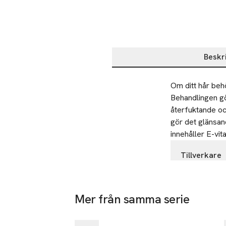
Beskr
Beskrivning
Om ditt hår behö
Behandlingen gö
återfuktande oc
gör det glänsand
innehåller E-vit
Tillverkare
RITUALS
Herengracht
-25%
1017 BW Am
Mer från samma serie
Netherlands
Gåva på köpet
Hoppa över bildspelet