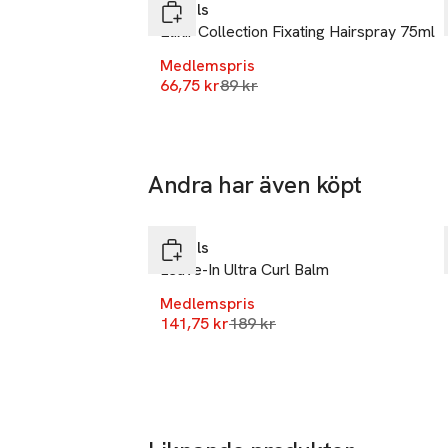
Mobilnumme
Rituals
SKU: 65769271
Elixir Collection Fixating Hairspray 75ml
Medlemspris
Lägsta pris 30 dagar
66,75 kr
89 kr
-25%
Andra har även köpt
Gåva på köpet
Hoppa över bildspelet
Rituals
Leave-In Ultra Curl Balm
Medlemspris
Lägsta pris 30 dagar
141,75 kr
189 kr