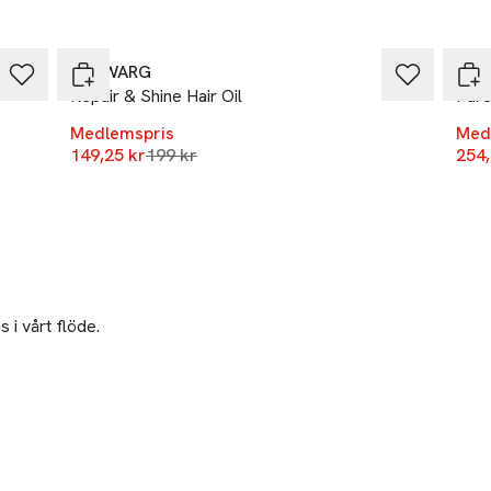
-25%
-25
IDA WARG
Anto
Repair & Shine Hair Oil
Pure
Medlemspris
Med
Lägsta pris 30 dagar
149,25 kr
199 kr
254,
 i vårt flöde.