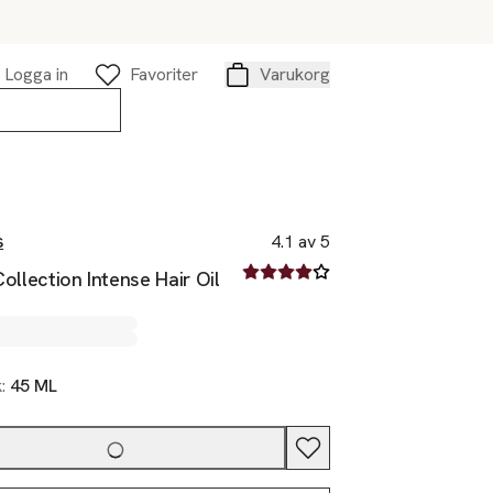
Logga in
Favoriter
Varukorg
Varukorg
s
4.1 av 5
4.1 av fem stjärnor
 Collection Intense Hair Oil
k:
45 ML