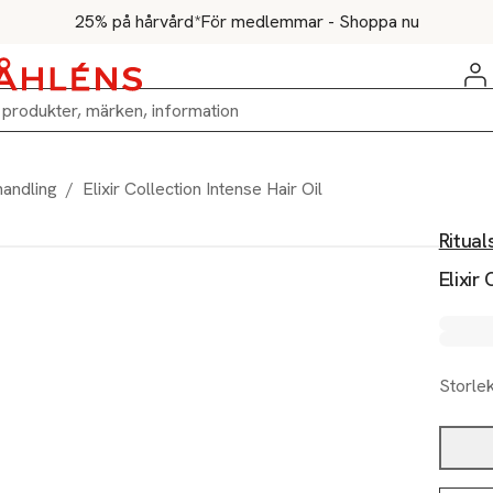
25% på hårvård*
För medlemmar - Shoppa nu
handling
/
Elixir Collection Intense Hair Oil
Ritual
Elixir
Storle