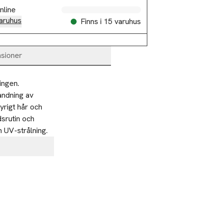
nline
aruhus
Finns i 15 varuhus
sioner
ngen. 
ndning av 
rigt hår och 
srutin och 
h UV-strålning.