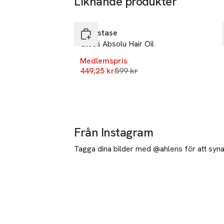
Liknande produkter
-25%
Hoppa över bildspelet
Kérastase
Gloss Absolu Hair Oil
Medlemspris
Lägsta pris 30 dagar
449,25 kr
599 kr
Från Instagram
Tagga dina bilder med @ahlens för att synas