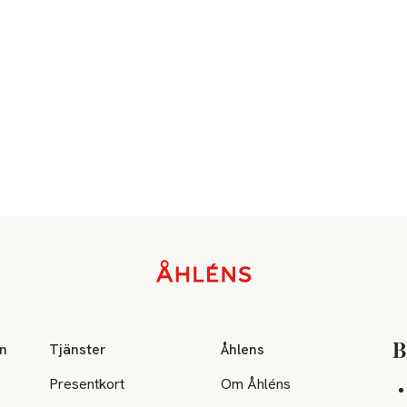
on
Tjänster
Åhlens
B
Presentkort
Om Åhléns