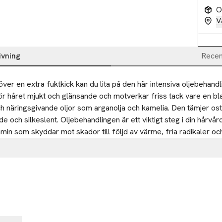
O
V
ivning
Recen
ver en extra fuktkick kan du lita på den här intensiva oljebehandli
r håret mjukt och glänsande och motverkar friss tack vare en bla
h näringsgivande oljor som arganolja och kamelia. Den tämjer osty
e och silkeslent. Oljebehandlingen är ett viktigt steg i din hårvård
amin som skyddar mot skador till följd av värme, fria radikaler oc
 541
sterdam