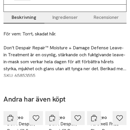
Beskrivning
Ingredienser
Recensioner
Beskrivning
För vem: Torrt, skadat hår.

Don’t Despair Repair™ Moisture​ + Damage Defense Leave-
in Treatment är en osynlig, stärkande och fuktgivande leave-
in-mask som verkar hela dagen för att förbättra hårets 
styrka, mjukhet och glans utan att tynga ner det. Berikad med 
ceramider, essentiella fettsyror och vitamin B för att 
SKU: 65853555
återfukta skadat hår och bidra till att reparera skadan. Vår 
vetenskapligt bevisade Repair Technology Complex 
förseglar synligt upp till 100% av kluvna toppar efter två 
Andra har även köpt
användningar och skyddar håret mot framtida brott.

-25%
-25%
-25%
Hoppa över bildspelet
Användning: Applicera jämnt i nytvättat, fuktigt hår med fokus 
Briogeo
Briogeo
Briogeo
Don't Despair,
Don't Despair,
Farewell Frizz™
på längderna till topparna.​ Kamma igenom och skölj inte ut. 