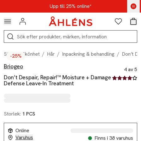
Hoppa till navigationsmenyn
Hoppa till innehåll
Hoppa till sidfot
Kod: AUG25 - Shoppa nu
Upp till 25% online*
Logga in
Favoriter
Var
Sök
Start
/
Skönhet
/
Hår
/
Inpackning & behandling
/
Don’t De
-25%
Briogeo
Produktbilder
Hoppa över bildspelet
Produktinformation
4 av 5
Don’t Despair, Repair!™ Moisture + Damage
4 av fem stjä
Defense Leave-In Treatment
Storlek:
1 PCS
Online
Varuhus
Finns i 38 varuhus