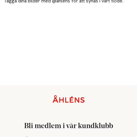
Tagga dina bilder med @ahlens för att synas i vårt flöde.
Sidfot
Bli medlem i vår kundklubb