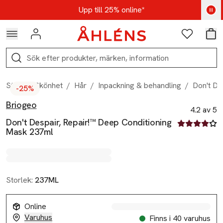
Hoppa till navigationsmenyn
Hoppa till innehåll
Hoppa till sidfot
Kod: AUG25 - Shoppa nu
Upp till 25% online*
Logga in
Favoriter
Var
Sök
Start
/
Skönhet
/
Hår
/
Inpackning & behandling
/
Don't De
-25%
Briogeo
Produktbilder
Hoppa över bildspelet
Produktinformation
4.2 av 5
Don't Despair, Repair!™ Deep Conditioning
4.2 av fem st
Mask 237ml
Storlek:
237ML
Online
Varuhus
Finns i 40 varuhus