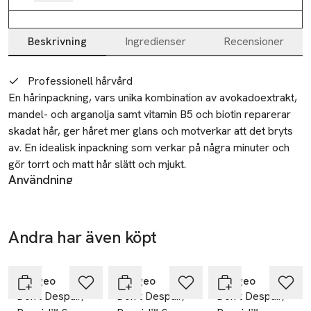
Beskrivning
Ingredienser
Recensioner
Beskrivning
Professionell hårvård
En hårinpackning, vars unika kombination av avokadoextrakt, 
mandel- och arganolja samt vitamin B5 och biotin reparerar 
skadat hår, ger håret mer glans och motverkar att det bryts 
av. En idealisk inpackning som verkar på några minuter och 
gör torrt och matt hår slätt och mjukt.
Användning
Applicera i håret efter schamponering. Låt verka i 5-10
minuter. Skölj noggrant. Använd en gång i veckan.
SKU: 90859396
Andra har även köpt
-25%
-25%
-25%
Hoppa över bildspelet
Briogeo
Briogeo
Briogeo
Don't Despair,
Don’t Despair,
Don’t Despair,