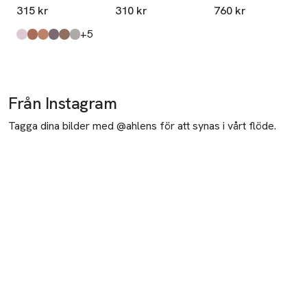
Single
Chrome
Shadow Palette
315 kr
310 kr
760 kr
Eyeshadow
till
+5
Produkten finns i färgerna:
Ready To Party
Havana
Sweet Heat
Fathoms Deep
Stolen Moment
Evening Grey
,
,
,
,
,
,
Från Instagram
Tagga dina bilder med @ahlens för att synas i vårt flöde.