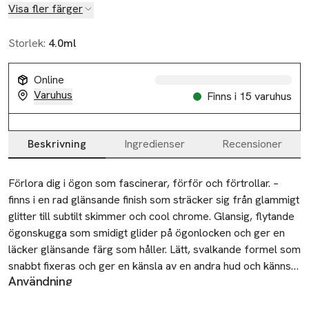
Visa fler färger
Storlek:
4.0ml
Online
Varuhus
Finns i 15 varuhus
Beskrivning
Ingredienser
Recensioner
Beskrivning
Förlora dig i ögon som fascinerar, förför och förtrollar. – 
finns i en rad glänsande finish som sträcker sig från glammigt 
glitter till subtilt skimmer och cool chrome. Glansig, flytande 
ögonskugga som smidigt glider på ögonlocken och ger en 
läcker glänsande färg som håller. Lätt, svalkande formel som 
snabbt fixeras och ger en känsla av en andra hud och känns 
Användning
mjuk och len på ögonlocken.
Applicera direkt på ögonen med applikatorn och blanda ut