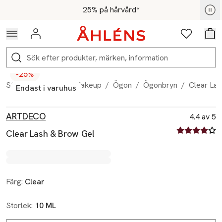
Hoppa till navigationsmenyn
Hoppa till innehåll
Hoppa till sidfot
För medlemmar - Shoppa nu
25% på hårvård*
Logga in
Favoriter
Var
Sök
-25%
Start
/
Skönhet
/
Makeup
/
Ögon
/
Ögonbryn
/
Clear La
Endast i varuhus
Produktbilder
Hoppa över bildspelet
Produktinformation
ARTDECO
4.4 av 5
4.4 av fem st
Clear Lash & Brow Gel
Färg:
Clear
Storlek:
10 ML