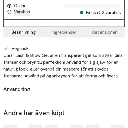
Online
Varuhus
Finns i 52 varuhus
Beskrivning
Ingredienser
Recensioner
Beskrivning
Vegansk
Clear Lash & Brow Gel är en transparent gel som stylar dina 
fransar och bryn till perfektion! Använd för sig själv för en 
naturlig look, eller ovanpå din mascara för att skydda 
fransarna. Använd på ögonbrynen för att forma och fixera.

Användning
• Transparent gel för bryn och fransar

Steg 1: Applicera direkt på fransar och/eller ögonbryn.
• Kan appliceras på mascara för extra skydd

Steg 2: Styla ögonbrynen som du önskar.
• Formar och fixerar brynen

SKU: 65437733
• Vegansk
Andra har även köpt
Ta 2 betala
35:-
-25%
Hoppa över bildspelet