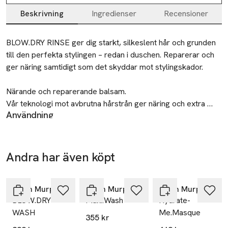
Beskrivning
Ingredienser
Recensioner
Beskrivning
BLOW.DRY RINSE ger dig starkt, silkeslent hår och grunden 
till den perfekta stylingen – redan i duschen. Reparerar och 
ger näring samtidigt som det skyddar mot stylingskador. 

Närande och reparerande balsam. 

Vår teknologi mot avbrutna hårstrån ger näring och extra 
Användning
skydd mot värmeskador. Ett reparerande och närande 
Applicera på nytvättat hår, låt verka i 1–2 minuter och skölj
balsam som bildar ett skyddande lager mot färgförlust och 
sedan. Använd med fördel BLOW.DRY Rinse innan. För bästa
miljöpåverkan.
resultat stylar du med valfri BLOW.DRY-stylingprodukt från
Andra har även köpt
KEVIN.MURPHY. LIFT, BOUNCE, SMOOTH och THICKEN
Hoppa över bildspelet
för styling som håller längre.
Kevin Murphy
Kevin Murphy
Kevin Murphy
Tillverkare
BLOW.DRY
Maxi.Wash
Hydrate-
Session MAP
WASH
Me.Masque
355 kr
Refshalevej 163A