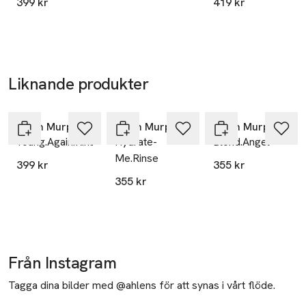
399 kr
419 kr
2. DK-1432 København
Denmark
KMRegulatory@kevinmurphy.com.au
E-post
Mobilnummer
Liknande produkter
SKU: 65830322
Hoppa över bildspelet
Kevin Murphy
Kevin Murphy
Kevin Murphy
Young.Again.Rinse
Hydrate-
Blond.Angel
Me.Rinse
399 kr
355 kr
355 kr
Från Instagram
Tagga dina bilder med @ahlens för att synas i vårt flöde.