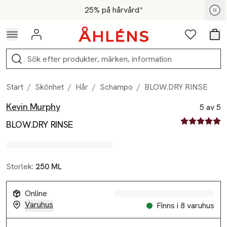
Hoppa till navigationsmenyn
Hoppa till innehåll
Hoppa till sidfot
För medlemmar - Shoppa nu
25% på hårvård*
Logga in
Favoriter
Var
Sök
Start
/
Skönhet
/
Hår
/
Schampo
/
BLOW.DRY RINSE
Kevin Murphy
Produktbilder
Hoppa över bildspelet
Produktinformation
5 av 5
5 av fem stjä
BLOW.DRY RINSE
Storlek:
250 ML
Online
Varuhus
Finns i 8 varuhus