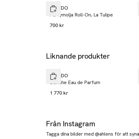
BYREDO
Parfymolja Roll-On, La Tulipe
700 kr
Liknande produkter
Hoppa över bildspelet
BYREDO
Blanche Eau de Parfum
1 770 kr
Från Instagram
Tagga dina bilder med @ahlens för att synas