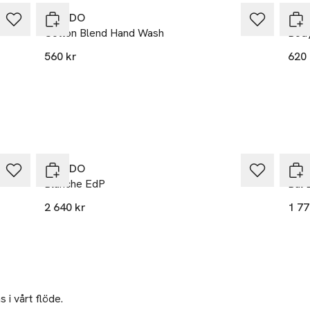
BYREDO
BYR
Cotton Blend Hand Wash
Body
560 kr
620 
BYREDO
BYR
Blanche EdP
Bal 
2 640 kr
1 77
 i vårt flöde.