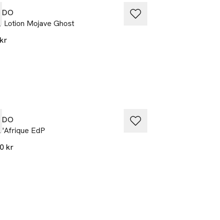
EDO
BYREDO
 Lotion Mojave Ghost
Apocalyptic Candl
kr
780 kr
EDO
BYREDO
D'Afrique EdP
Slow Dance EdP
0 kr
2 640 kr