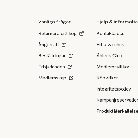
Vanliga frågor
Hjälp & informati
Returnera ditt köp
Kontakta oss
Ångerrätt
Hitta varuhus
Beställningar
Åhléns Club
Erbjudanden
Medlemsvillkor
Medlemskap
Köpvillkor
Integritetspolicy
Kampanjreservatio
Produktåterkallels
Tillgängliga betalsätt