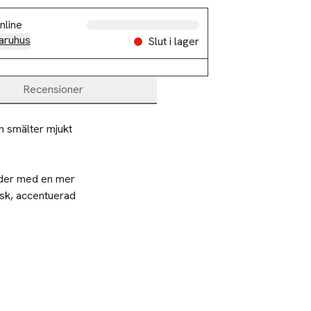
nline
aruhus
Slut i lager
Recensioner
n smälter mjukt 
jder med en mer 
sk, accentuerad 
arm och 