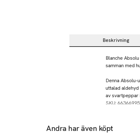
Beskrivning
Beskrivning
Blanche Absolu ä
samman med hude
Denna Absolu-ut
uttalad aldehyd
av svartpeppar i
SKU: 66366995
Blanche Absolu b
omslutande bas
Andra har även köpt
Hoppa över bildspelet