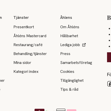
on
Tjänster
Åhlens
B
Presentkort
Om Åhléns
Åhléns Mastercard
Hållbarhet
Restaurang/café
Lediga jobb
Behandling/tjänster
Press
Mina sidor
Samarbetsföretag
Kategori index
Cookies
Fö
ner
Tillgänglighet
e
Tips & råd