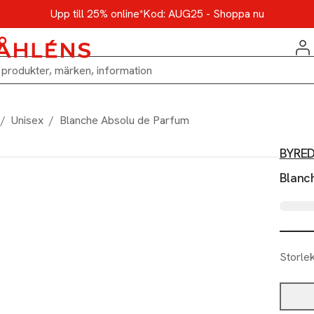
Upp till 25% online*
Kod: AUG25 - Shoppa nu
/
Unisex
/
Blanche Absolu de Parfum
BYRE
Blanc
Storle