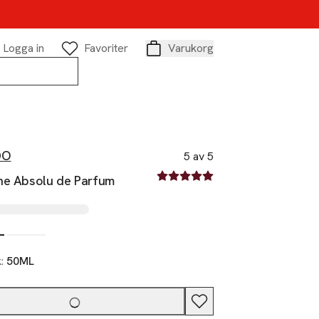
Logga in
Favoriter
Varukorg
Varukorg
DO
5 av 5
5 av fem stjärnor
he Absolu de Parfum
k:
50ML