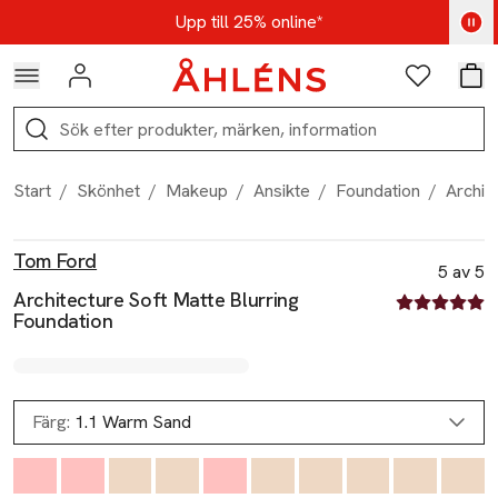
Hoppa till navigationsmenyn
Hoppa till innehåll
Hoppa till sidfot
Kod: AUG25 - Shoppa nu
Upp till 25% online*
Logga in
Favoriter
Var
Sök
Start
/
Skönhet
/
Makeup
/
Ansikte
/
Foundation
/
Archit
Produktbilder
Hoppa över bildspelet
Produktinformation
Tom Ford
5 av 5
Architecture Soft Matte Blurring
5 av fem stjä
Foundation
Färg:
1.1 Warm Sand