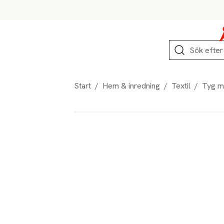
Hoppa till produktnavigation
Hoppa till innehåll
Hoppa till sidfot
Sök
Start
/
Hem & inredning
/
Textil
/
Tyg m
Produktbilder
Hoppa över bildspelet
Produktinformation