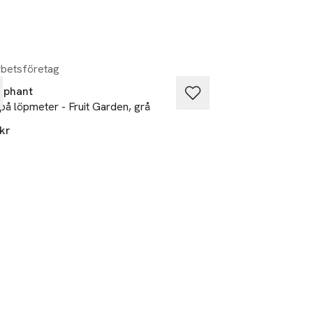
betsföretag
Samarbetsföretag
lephant
Littlephant
på löpmeter - Fruit Garden, grå
Löpmetertyg Linne 
kr
1 250 kr