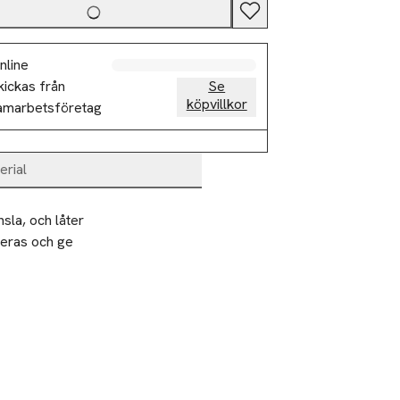
nline
kickas från
Se
köpvillkor
amarbetsföretag
erial
la, och låter 
eras och ge 
                          
