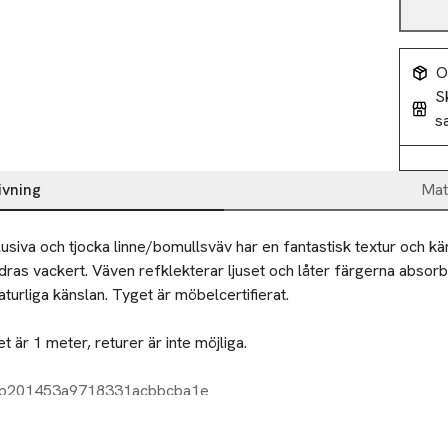
O
S
s
ivning
Mat
usiva och tjocka linne/bomullsväv har en fantastisk textur och käns
dras vackert. Väven refklekterar ljuset och låter färgerna absorb
änslan. Tyget är möbelcertifierat.                                                                            
 är 1 meter, returer är inte möjliga. 

inne/ 55% bomull

db201453a9718331acbbcba1e
rint) 140cm (väv)

vätt i 30º c
