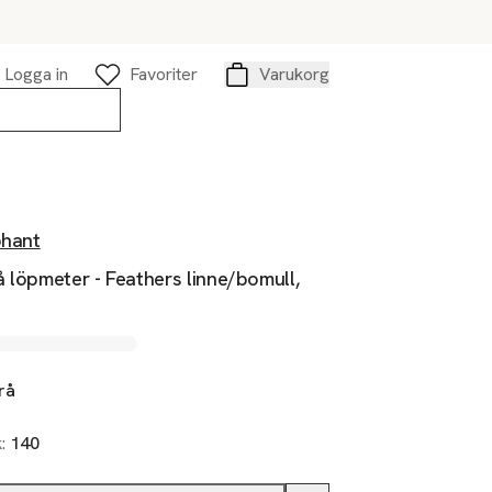
Logga in
Favoriter
Varukorg
Varukorg
phant
 löpmeter - Feathers linne/bomull,
rå
k:
140