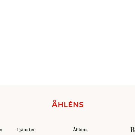
on
Tjänster
Åhlens
B