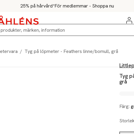
25% på hårvård*
För medlemmar - Shoppa nu
etervara
/
Tyg på löpmeter - Feathers linne/bomull, grå
Little
Tyg på
grå
Färg:
g
Storle