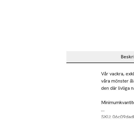
Beskr
Beskrivning
Vår vackra, exkl
våra mönster ål
den där livliga naturliga k
Minimumkvantitet
Material: 45% l
SKU: 06c09da
Bredd: 137cm (p
Tvättråd: maskint