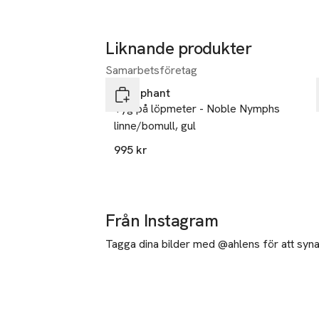
Liknande produkter
Samarbetsföretag
Hoppa över bildspelet
Littlephant
Tyg på löpmeter - Noble Nymphs
linne/bomull, gul
995 kr
Från Instagram
Tagga dina bilder med @ahlens för att synas