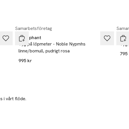
Samarbetsföretag
Samar
Littlephant
Litt
Tyg på löpmeter - Noble Nypmhs
Tyg 
linne/bomull, pudrigt rosa
795 
995 kr
 i vårt flöde.