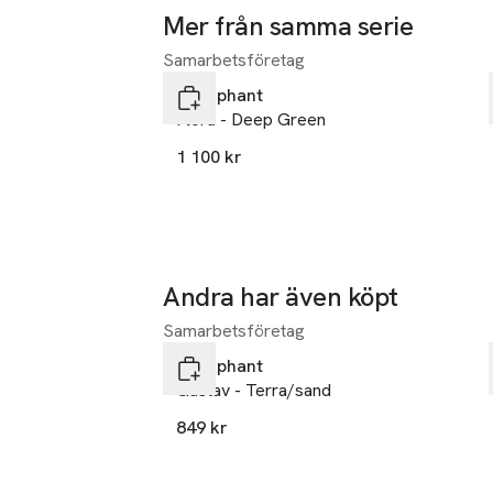
Martindale: 15.
Mer från samma serie
(*svart 10.000 
Samarbetsföretag
Hoppa över bildspelet
Färgbeständighet
Littlephant
Flora - Deep Green
Kan krympa: 3%
Designat i Sveri
1 100 kr
Andra har även köpt
Samarbetsföretag
Hoppa över bildspelet
Littlephant
Gustav - Terra/sand
849 kr