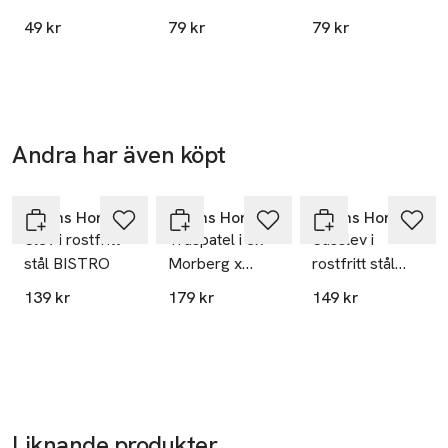
0,8 L
1,2 L
SKU: 61037149
49 kr
79 kr
79 kr
Andra har även köpt
Hoppa över bildspelet
Åhléns Home
Åhléns Home
Åhléns Home
Slev i rostfritt
Träspatel i ek
Såsslev i
stål BISTRO
Morberg x
rostfritt stål
Åhléns
BISTRO
139 kr
179 kr
149 kr
Liknande produkter