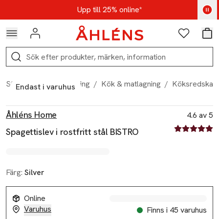
Hoppa till navigationsmenyn
Hoppa till innehåll
Hoppa till sidfot
Kod: AUG25 - Shoppa nu
Upp till 25% online*
Logga in
Favoriter
Var
Sök
Start
/
Hem & inredning
/
Kök & matlagning
/
Köksredskap
Endast i varuhus
Produktbilder
Hoppa över bildspelet
Produktinformation
Åhléns Home
4.6 av 5
4.6 av fem st
Spagettislev i rostfritt stål BISTRO
Färg:
Silver
Online
Varuhus
Finns i 45 varuhus