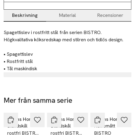
Beskrivning
Material
Recensioner
Beskrivning
Spagettislev i rostfritt stål från serien BISTRO.

Högkvalitativa köksredskap med stilren och tidlös design.

• Spagettislev

• Rostfritt stål

• Tål maskindisk
Tillverkare
Åhléns AB
Dalagatan 100
Mer från samma serie
113 43 Stockholm
Hoppa över bildspelet
Sweden
Åhléns Home
Åhléns Home
Åhléns Home
info.hk@ahlens.se
Blandskål
Blandskål
Kaffemått
E-post
rostfri BISTRO
rostfri BISTRO
BISTRO
Mobilnummer