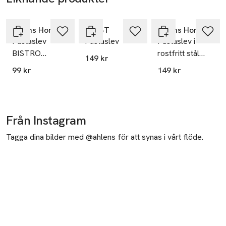
Hoppa över bildspelet
Åhléns Home
ERNST
Åhléns Home
Pastaslev
Pastaslev
Pastaslev i
BISTRO
rostfritt stål
149 kr
Function
BISTRO
99 kr
149 kr
Selected
Från Instagram
Tagga dina bilder med @ahlens för att synas i vårt flöde.