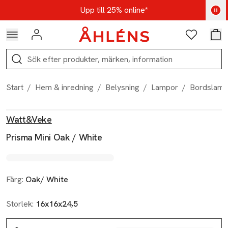
Hoppa till navigationsmenyn
Hoppa till innehåll
Hoppa till sidfot
Kod: AUG25 - Shoppa nu
Upp till 25% online*
Logga in
Favoriter
Var
Sök
Start
/
Hem & inredning
/
Belysning
/
Lampor
/
Bordslamp
Produktbilder
Hoppa över bildspelet
Produktinformation
Watt&Veke
Prisma Mini Oak / White
Färg:
Oak/ White
Storlek:
16x16x24,5