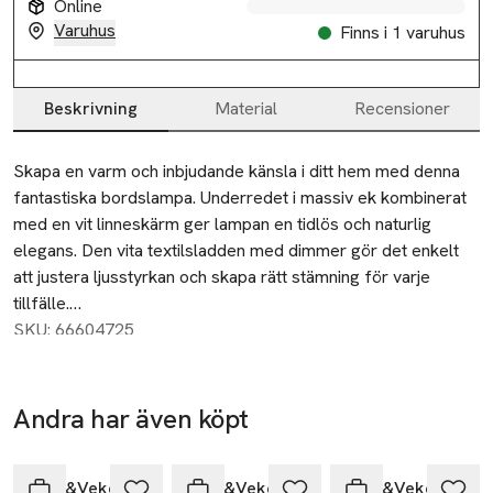
Online
Varuhus
Finns i 1 varuhus
Beskrivning
Material
Recensioner
Beskrivning
Skapa en varm och inbjudande känsla i ditt hem med denna 
fantastiska bordslampa. Underredet i massiv ek kombinerat 
med en vit linneskärm ger lampan en tidlös och naturlig 
elegans. Den vita textilsladden med dimmer gör det enkelt 
att justera ljusstyrkan och skapa rätt stämning för varje 
tillfälle.

SKU: 66604725
Lampan är lättplacerad och passar perfekt i fönster, på ett 
sidobord, skrivbord eller nattduksbord. Dess harmoniska 
design och användning av naturliga material gör den lika 
Andra har även köpt
vacker som funktionell och lyfter både moderna och 
Hoppa över bildspelet
klassiska inredningar med sin mjuka belysning.

Watt&Veke
Watt&Veke
Watt&Veke