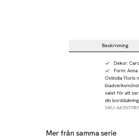
Beskrivning
Beskrivning
Dekor: Caro
Form: Anna 
Ostindia Floris 
bladverksmönste
valet för att ser
din borddukning
SKU: 66202282
Mer från samma serie