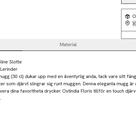
O
V
Material
line Slotte
Lerinder
mugg (30 cl) dukar upp med en äventyrlig anda, tack vare sitt fän
r som djärvt slingrar sig runt muggen. Denna eleganta mugg är de
vera dina favoritheta drycker. Ostindia Floris tillför en touch djärv so
.
-30%
-30