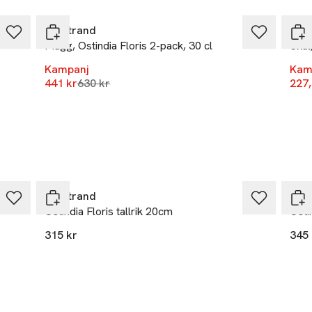
Rörstrand
Rör
Mugg, Ostindia Floris 2-pack, 30 cl
Skål,
Kampanj
Kam
Lägsta pris 30 dagar
441 kr
630 kr
227,
Rörstrand
Rör
Ostindia Floris tallrik 20cm
Osti
315 kr
345 