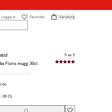
Logga in
Favoriter
Varukorg
Varukorg
rand
5 av 5
5 av fem stjärnor
ia Floris mugg 30cl
rön
k:
30 CL