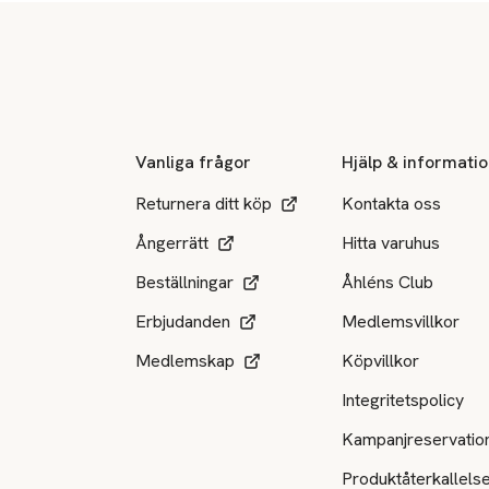
Sidfot
Vanliga frågor
Hjälp & informati
Returnera ditt köp
Kontakta oss
Ångerrätt
Hitta varuhus
Beställningar
Åhléns Club
Erbjudanden
Medlemsvillkor
Medlemskap
Köpvillkor
Integritetspolicy
Kampanjreservatio
Produktåterkallels