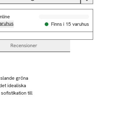
nline
aruhus
Finns i 15 varuhus
Recensioner
gslande gröna 
t idealiska 
fistikation till 
%
-30%