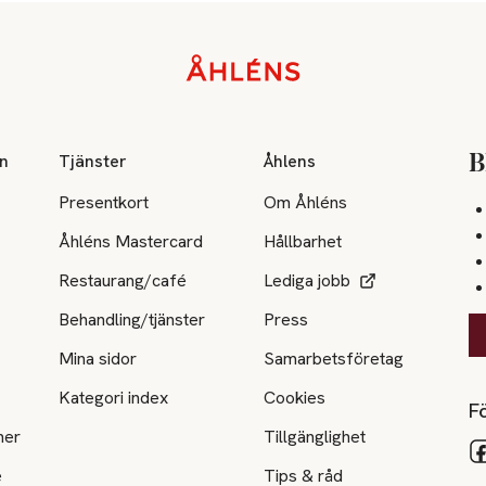
on
Tjänster
Åhlens
B
Presentkort
Om Åhléns
Åhléns Mastercard
Hållbarhet
Restaurang/café
Lediga jobb
Behandling/tjänster
Press
Mina sidor
Samarbetsföretag
Kategori index
Cookies
Fö
ner
Tillgänglighet
e
Tips & råd