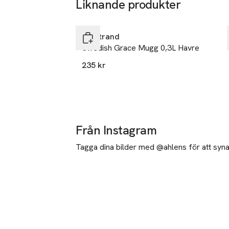
Liknande produkter
Hoppa över bildspelet
Rörstrand
Swedish Grace Mugg 0,3L Havre
235 kr
Från Instagram
Tagga dina bilder med @ahlens för att synas