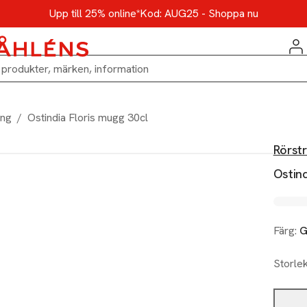
Upp till 25% online*
Kod: AUG25 - Shoppa nu
ing
/
Ostindia Floris mugg 30cl
Rörst
Ostind
Färg:
G
Storle