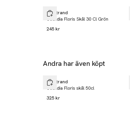
Hoppa över bildspelet
Rörstrand
Ostindia Floris Skål 30 Cl Grön
245 kr
Andra har även köpt
Hoppa över bildspelet
Rörstrand
Ostindia Floris skål 50cl
325 kr