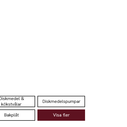
Diskmedel &
Diskmedelspumpar
kökstvålar
Bakplåt
Visa fler