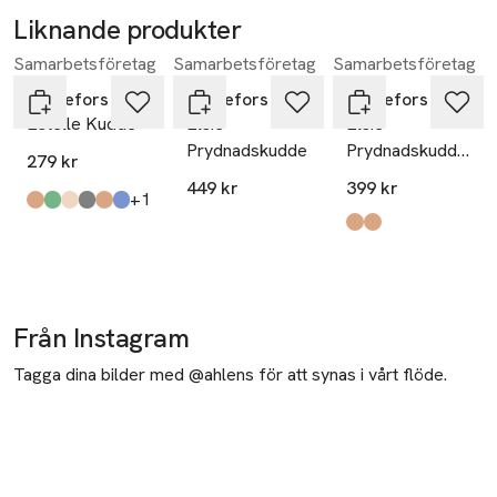
Liknande produkter
Samarbetsföretag
Samarbetsföretag
Samarbetsföretag
Hoppa över bildspelet
Svanefors
Svanefors
Svanefors
Estelle Kudde
Elsie
Elsie
Prydnadskudde
Prydnadskudde
279 kr
Ø25cm
449 kr
399 kr
till
+1
Produkten finns i färgerna:
nougat
mossa
sand
mellangrå
mocca
mörkblå
,
,
,
,
,
,
Produkten finns i fä
iskaffe
nougat
,
,
Från Instagram
Tagga dina bilder med @ahlens för att synas i vårt flöde.