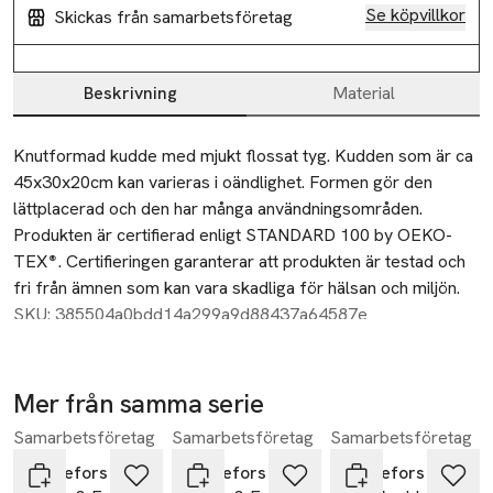
Se köpvillkor
Skickas från samarbetsföretag
Beskrivning
Material
Beskrivning
Knutformad kudde med mjukt flossat tyg. Kudden som är ca 
45x30x20cm kan varieras i oändlighet. Formen gör den 
lättplacerad och den har många användningsområden. 
Produkten är certifierad enligt STANDARD 100 by OEKO-
TEX®. Certifieringen garanterar att produkten är testad och 
fri från ämnen som kan vara skadliga för hälsan och miljön.
SKU: 385504a0bdd14a299a9d88437a64587e
Mer från samma serie
Samarbetsföretag
Samarbetsföretag
Samarbetsföretag
Hoppa över bildspelet
Svanefors
Svanefors
Svanefors