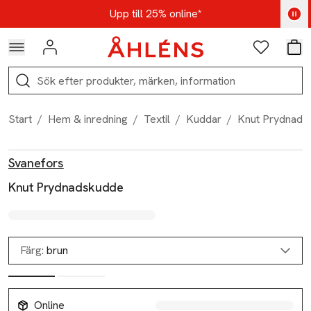
Hoppa till navigationsmenyn
Hoppa till innehåll
Hoppa till sidfot
Kod: AUG25 - Shoppa nu
Upp till 25% online*
Logga in
Favoriter
Var
Sök
Start
/
Hem & inredning
/
Textil
/
Kuddar
/
Knut Prydnads
Produktbilder
Hoppa över bildspelet
Produktinformation
Svanefors
Knut Prydnadskudde
Färg:
brun
Online