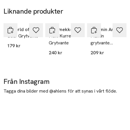
Liknande produkter
Nyhet
Hoppa över bildspelet
A World of Craft
Marimekko
Moomin Arabia
Gear Grytvante
Pieni Kurre
Mumin
Grytvante
grytvante
179 kr
15x34 cm
240 kr
209 kr
Från Instagram
Tagga dina bilder med @ahlens för att synas i vårt flöde.