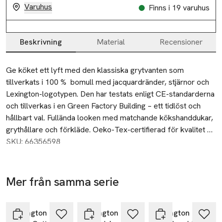
Varuhus
Finns i 19 varuhus
Slut i lager
Slut i lager
Beskrivning
Material
Recensioner
Beskrivning
Ge köket ett lyft med den klassiska grytvanten som 
tillverkats i 100 %  bomull med jacquardränder, stjärnor och 
Lexington-logotypen. Den har testats enligt CE-standarderna 
och tillverkas i en Green Factory Building – ett tidlöst och 
hållbart val. Fullända looken med matchande kökshanddukar, 
grythållare och förkläde. Oeko-Tex-certifierad för kvalitet 
och säkerhet. Finns i dressblå/vit, duvblå/vit, salviagrön/vit 
SKU: 66356598
eller svart/vit Tillverkad i Indien.
Mer från samma serie
Hoppa över bildspelet
Lexington
Lexington
Lexington