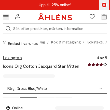
Hoppa till navigationsmenyn
Hoppa till innehåll
Hoppa till sidfot
Kod: AUG25 - Shoppa nu
Upp till 25% online*
Logga in
Favoriter
Var
Sök
Start
/
Hem & inredning
/
Kök & matlagning
/
Kökstextil
/
Endast i varuhus
Produktbilder
Hoppa över bildspelet
Produktinformation
Lexington
4 av 5
4 av fem stjä
Icons Org Cotton Jacquard Star Mitten
Färg:
Dress Blue/White
Online
Slut i lager