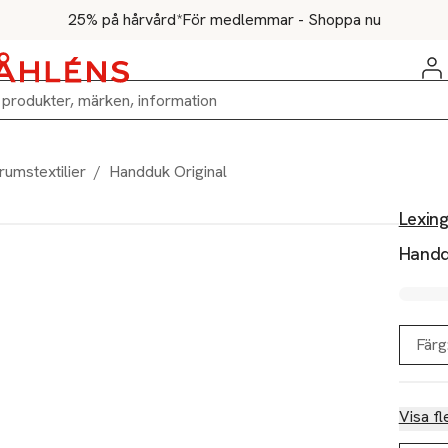
25% på hårvård*
För medlemmar - Shoppa nu
rumstextilier
/
Handduk Original
Lexin
Handd
Färg
Visa fl