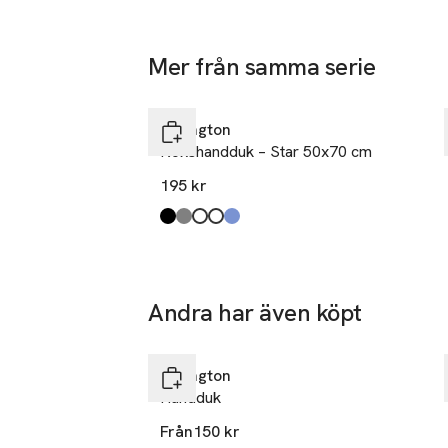
Mer från samma serie
Hoppa över bildspelet
Lexington
Kökshandduk – Star 50x70 cm
195 kr
Produkten finns i färgerna:
Black/White
Gray/White
White/Dress Blue
Sage Green/White
Dress Blue/White
,
,
,
,
,
Andra har även köpt
Hoppa över bildspelet
Lexington
Handduk
Från
150 kr