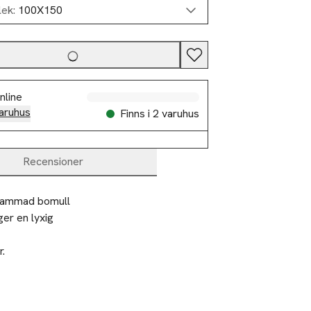
lek:
100X150
nline
aruhus
Finns i 2 varuhus
Recensioner
 kammad bomull 
er en lyxig 
.
