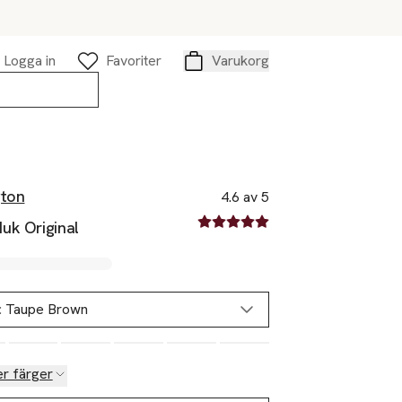
Logga in
Favoriter
Varukorg
Varukorg
gton
4.6 av 5
4.6 av fem stjärnor
uk Original
:
Taupe Brown
er färger