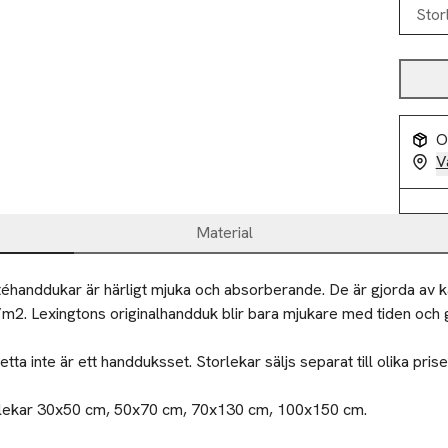
Stor
O
V
Material
téhanddukar är härligt mjuka och absorberande. De är gjorda av
m2. Lexingtons originalhandduk blir bara mjukare med tiden och g
ta inte är ett handduksset. Storlekar säljs separat till olika priser
torlekar 30x50 cm, 50x70 cm, 70x130 cm, 100x150 cm.