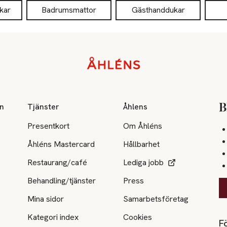
kar
Badrumsmattor
Gästhanddukar
on
Tjänster
Åhlens
B
Presentkort
Om Åhléns
Åhléns Mastercard
Hållbarhet
Restaurang/café
Lediga jobb
Behandling/tjänster
Press
Mina sidor
Samarbetsföretag
Kategori index
Cookies
Fö