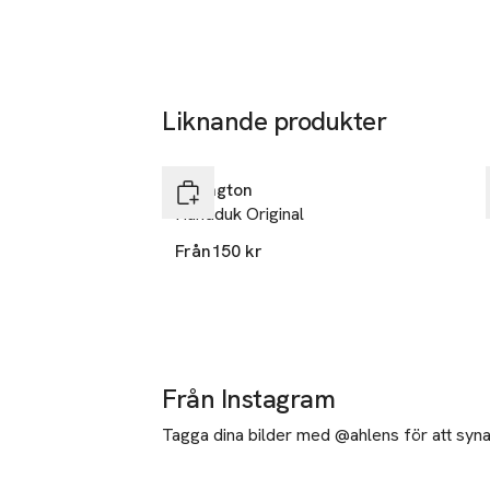
Liknande produkter
Hoppa över bildspelet
Lexington
Handduk Original
Från
150 kr
Från Instagram
Tagga dina bilder med @ahlens för att synas