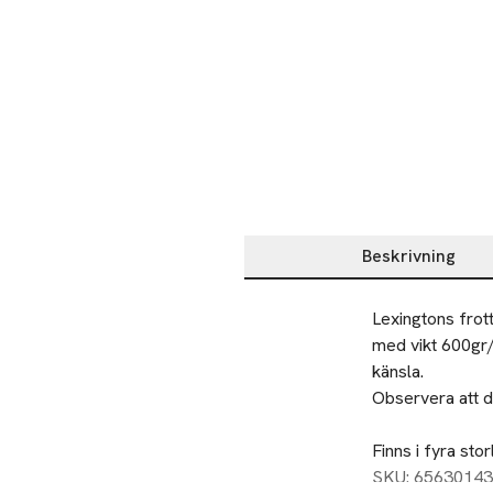
Beskrivning
Beskrivning
Lexingtons frot
med vikt 600gr/
känsla. 

Observera att det
Finns i fyra s
SKU: 65630143