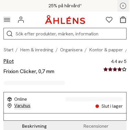
Hoppa till navigationsmenyn
Hoppa till innehåll
Hoppa till sidfot
För medlemmar - Shoppa nu
25% på hårvård*
Logga in
Favoriter
Var
Sök
Start
/
Hem & inredning
/
Organisera
/
Kontor & papper
/
Pilot
Produktbilder
Hoppa över bildspelet
Produktinformation
4.4 av 5
4.4 av fem st
Frixion Clicker, 0,7 mm
Online
Varuhus
Slut i lager
Beskrivning
Recensioner