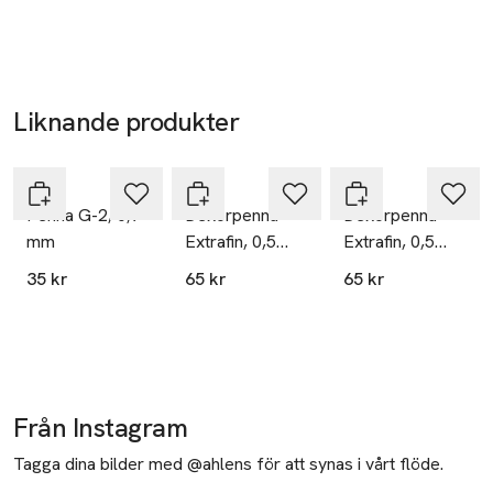
Liknande produkter
Hoppa över bildspelet
Pilot
Pilot
Pilot
Penna G-2, 0,7
Dekorpenna
Dekorpenna
mm
Extrafin, 0,5
Extrafin, 0,5
mm, vit
mm, guld
35 kr
65 kr
65 kr
Från Instagram
Tagga dina bilder med @ahlens för att synas i vårt flöde.