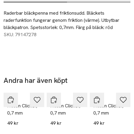
Beskrivning
Raderbar bläckpenna med friktionsudd. Bläckets 
raderfunktion fungerar genom friktion (värme). Utbytbar 
bläckpatron. Spetsstorlek: 0,7mm. Färg på bläck: röd
SKU: 79147278
Andra har även köpt
Hoppa över bildspelet
Pilot
Pilot
Pilot
Frixion Clicker,
Frixion Clicker,
Frixion Clicker,
0,7 mm
0,7 mm
0,7 mm
49 kr
49 kr
49 kr