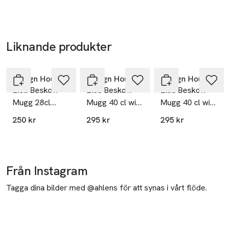
Strawberry
Marguerite
Family
Liknande produkter
Hoppa över bildspelet
Design House Stockholm
Design House Stockholm
Design House Stockholm
Elsa Beskow
Elsa Beskow
Elsa Beskow
Mugg 28cl
Mugg 40 cl with
Mugg 40 cl with
Flower Girl
handle Children
handle Mrs Dill
250 kr
295 kr
295 kr
of the forest
Från Instagram
Tagga dina bilder med @ahlens för att synas i vårt flöde.