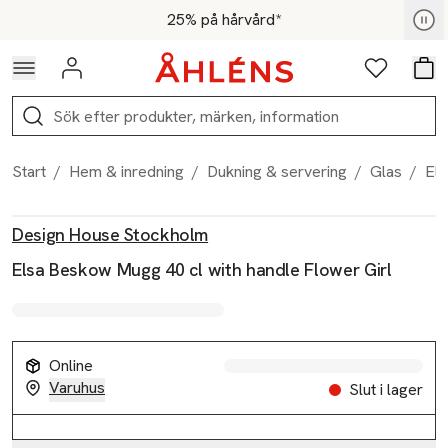
Hoppa till navigationsmenyn
Hoppa till innehåll
Hoppa till sidfot
För medlemmar - Shoppa nu
25% på hårvård*
Logga in
Favoriter
Var
Sök
Start
/
Hem & inredning
/
Dukning & servering
/
Glas
/
Els
Produktbilder
Hoppa över bildspelet
Produktinformation
Design House Stockholm
Elsa Beskow Mugg 40 cl with handle Flower Girl
Online
Varuhus
Slut i lager