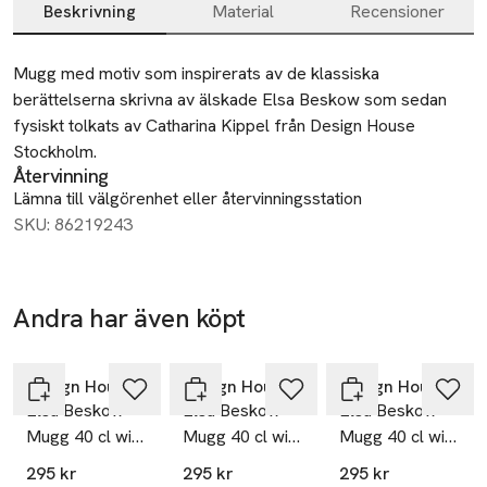
Beskrivning
Material
Recensioner
Beskrivning
Mugg med motiv som inspirerats av de klassiska 
berättelserna skrivna av älskade Elsa Beskow som sedan 
fysiskt tolkats av Catharina Kippel från Design House 
Stockholm.
Återvinning
Lämna till välgörenhet eller återvinningsstation
SKU: 86219243
Andra har även köpt
Hoppa över bildspelet
Design House Stockholm
Design House Stockholm
Design House Stockholm
Elsa Beskow
Elsa Beskow
Elsa Beskow
Mugg 40 cl with
Mugg 40 cl with
Mugg 40 cl with
handle August
handle The
handle
295 kr
295 kr
295 kr