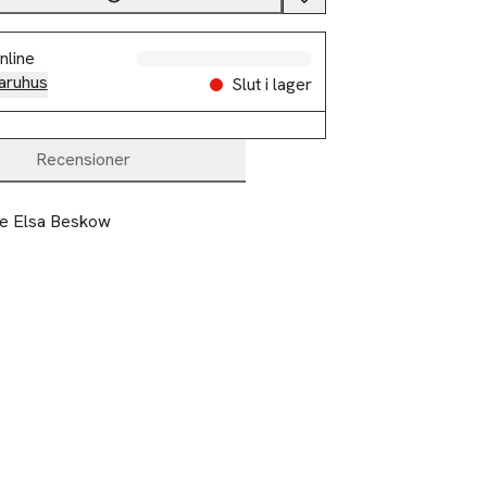
nline
aruhus
Slut i lager
Recensioner
de Elsa Beskow 