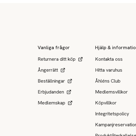
Sidfot
Vanliga frågor
Hjälp & informati
Returnera ditt köp
Kontakta oss
Ångerrätt
Hitta varuhus
Beställningar
Åhléns Club
Erbjudanden
Medlemsvillkor
Medlemskap
Köpvillkor
Integritetspolicy
Kampanjreservatio
Produktåterkallels