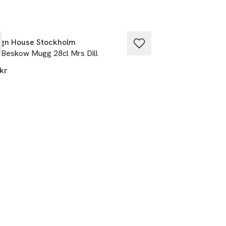
ign House Stockholm
Design House St
 Beskow Mugg 28cl Mrs Dill
Elsa Beskow Mugg
kr
250 kr