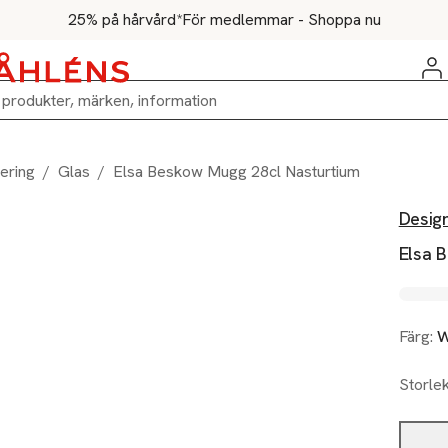
25% på hårvård*
För medlemmar - Shoppa nu
ering
/
Glas
/
Elsa Beskow Mugg 28cl Nasturtium
Desig
Elsa 
Färg:
W
Storle