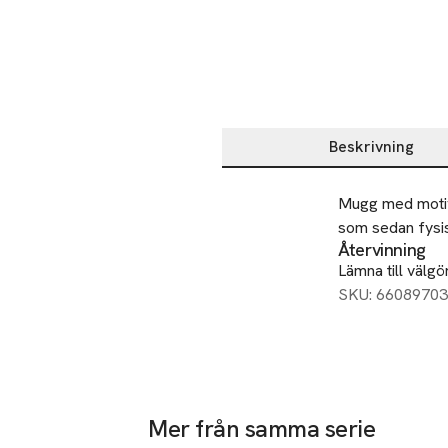
Beskrivning
Beskrivning
Mugg med motiv 
som sedan fysis
Återvinning
Lämna till välgö
SKU: 66089703
Mer från samma serie