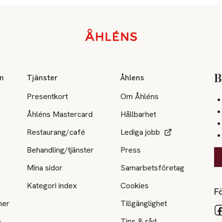
on
Tjänster
Åhlens
B
Presentkort
Om Åhléns
Åhléns Mastercard
Hållbarhet
Restaurang/café
Lediga jobb
Behandling/tjänster
Press
Mina sidor
Samarbetsföretag
Kategori index
Cookies
Fö
ner
Tillgänglighet
e
Tips & råd