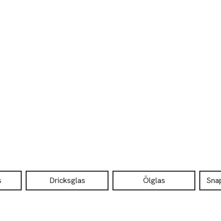
s
Dricksglas
Ölglas
Snap