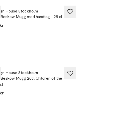
ign House Stockholm
Design House St
 Beskow Mugg med handtag - 28 cl
Elsa Beskow Mugg 
kr
295 kr
ign House Stockholm
Design House St
 Beskow Mugg 28cl Children of the
Elsa Beskow Mugg
st
250 kr
kr