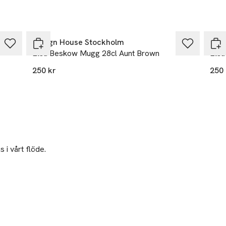
Design House Stockholm
Des
Elsa Beskow Mugg 28cl Aunt Brown
Elsa
250 kr
250 
 i vårt flöde.