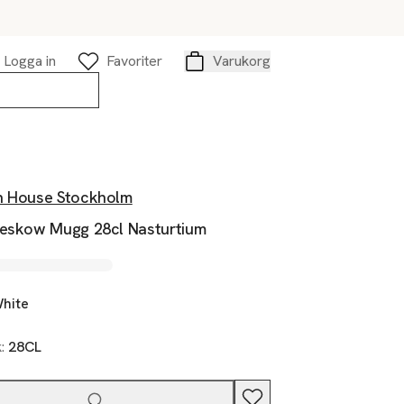
Logga in
Favoriter
Varukorg
Varukorg
n House Stockholm
Beskow Mugg 28cl Nasturtium
hite
k:
28CL