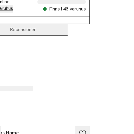
nline
aruhus
Finns i 48 varuhus
Recensioner
éns Home
Å BEAUTY