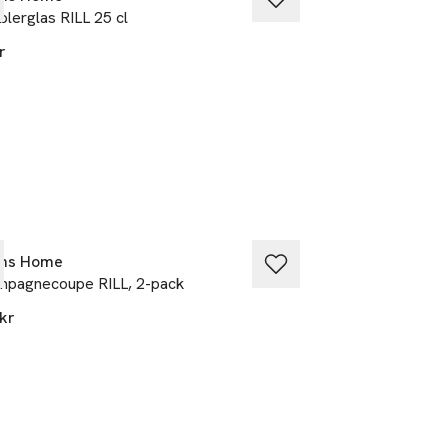
lerglas RILL 25 cl
Makeupsvamp, ov
r
20 kr
éns Home
Åhléns Home
pagnecoupe RILL, 2-pack
Champagneglas S
kr
399 kr