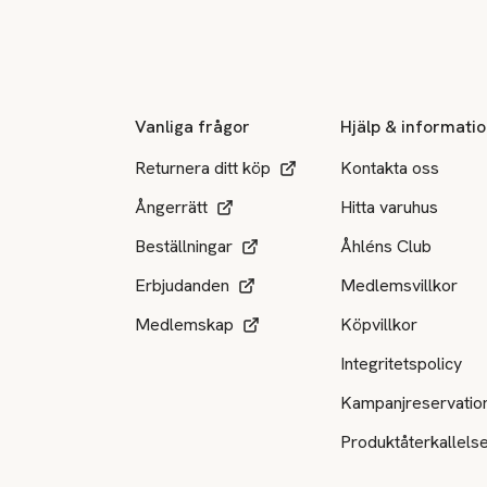
Sidfot
Vanliga frågor
Hjälp & informati
Returnera ditt köp
Kontakta oss
Ångerrätt
Hitta varuhus
Beställningar
Åhléns Club
Erbjudanden
Medlemsvillkor
Medlemskap
Köpvillkor
Integritetspolicy
Kampanjreservatio
Produktåterkallels
Tillgängliga betalsätt