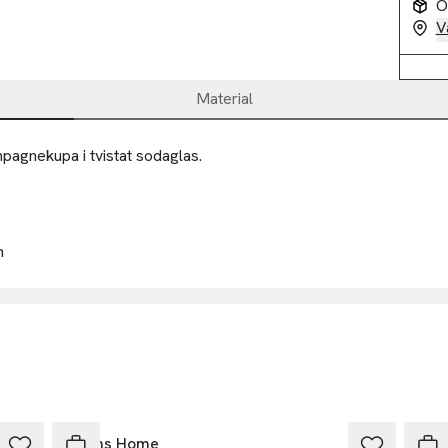
O
V
Material
agnekupa i tvistat sodaglas.



00
kholm
Åhléns Home
Åhl