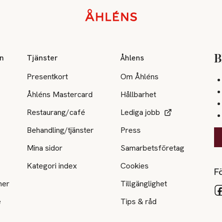
on
Tjänster
Åhlens
B
Presentkort
Om Åhléns
Åhléns Mastercard
Hållbarhet
Restaurang/café
Lediga jobb
Behandling/tjänster
Press
Mina sidor
Samarbetsföretag
Kategori index
Cookies
Fö
ner
Tillgänglighet
e
Tips & råd