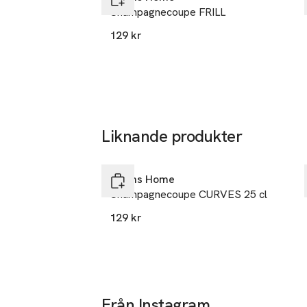
info.hk@ahle
Champagnecoupe FRILL
E-post
Mobilnumme
129 kr
SKU: 61040333
Liknande produkter
Hoppa över bildspelet
Åhléns Home
Champagnecoupe CURVES 25 cl
129 kr
Från Instagram