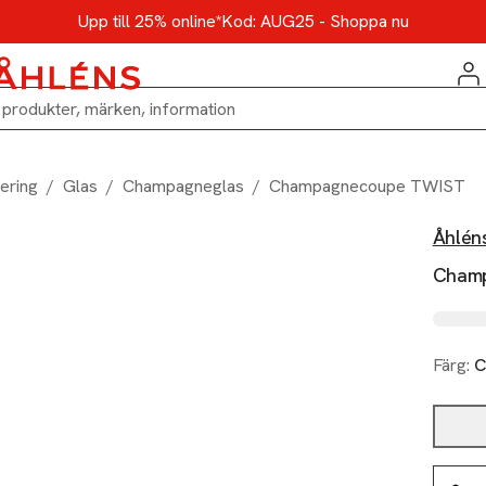
Upp till 25% online*
Kod: AUG25 - Shoppa nu
ering
/
Glas
/
Champagneglas
/
Champagnecoupe TWIST
Åhlén
Cham
Färg:
C