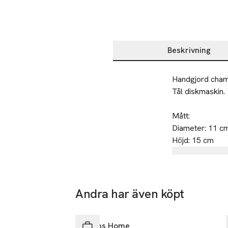
Beskrivning
Beskrivning
Handgjord champ
Tål diskmaskin.

Mått:

Diameter: 11 cm
Höjd: 15 cm
Tillverkare
Åhléns AB
Dalagatan 1
Andra har även köpt
113 43 Stoc
Hoppa över bildspelet
Sweden
Åhléns Home