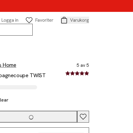
Logga in
Favoriter
Varukorg
Varukorg
s Home
5 av 5
5 av fem stjärnor
pagnecoupe TWIST
lear