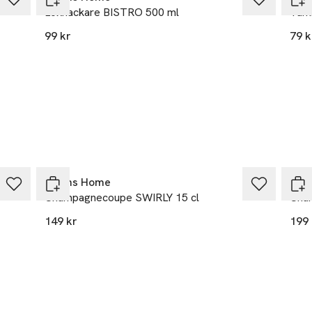
ns.se
Lökhackare BISTRO 500 ml
Tumb
r
99 kr
79 k
Åhléns Home
Åhl
Champagnecoupe SWIRLY 15 cl
Cham
149 kr
199 