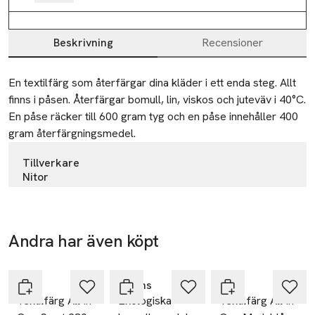
Beskrivning
Recensioner
Beskrivning
En textilfärg som återfärgar dina kläder i ett enda steg. Allt 
finns i påsen. Återfärgar bomull, lin, viskos och juteväv i 40°C. 
En påse räcker till 600 gram tyg och en påse innehåller 400 
gram återfärgningsmedel.
Tillverkare
Nitor
AB Alfort & Cronholm
Johannesfredsvägen 12
Box 11043 Bromma
Andra har även köpt
Ta 2 betala
Sweden
35:-
Hoppa över bildspelet
kundservice@alfort.se
E-post
Nitor
Åhléns
Nitor
Textilfärg All In
Ekologiska
Textilfärg All In
Mobilnummer