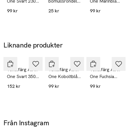
One Svart 230
bomullsrondeller,
One Marinblå
SKU: 32171746
g
80 st
230 g
99 kr
25 kr
99 kr
Liknande produkter
Hoppa över bildspelet
Nitor
Nitor
Nitor
Textilfärg All In
Textilfärg All in
Textilfärg All in
One Svart 350
One Koboltblå
One Fuchsia
g
230 g
230 g
152 kr
99 kr
99 kr
Från Instagram