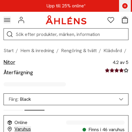
Hoppa till navigationsmenyn
Hoppa till innehåll
Hoppa till sidfot
Kod: AUG25 - Shoppa nu
Upp till 25% online*
Logga in
Favoriter
Var
Sök
Start
/
Hem & inredning
/
Rengöring & tvätt
/
Klädvård
/
Å
Nitor
Produktbilder
Hoppa över bildspelet
Produktinformation
4.2 av 5
4.2 av fem st
Återfärgning
Färg:
Black
Online
Varuhus
Finns i 46 varuhus