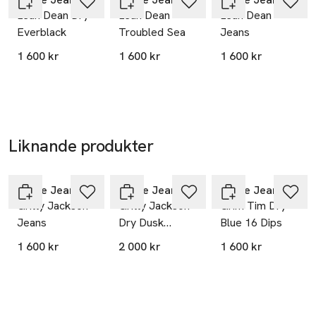
Lean Dean Dry
Lean Dean
Lean Dean
sandya@nudiejeans.com
Everblack
Troubled Sea
Jeans
E-post
Mobilnummer
1 600 kr
1 600 kr
1 600 kr
SKU: 89494924
Liknande produkter
Hoppa över bildspelet
Nudie Jeans
Nudie Jeans
Nudie Jeans
Gritty Jackson
Gritty Jackson
Grim Tim Dry
Jeans
Dry Dusk
Blue 16 Dips
Selvag
1 600 kr
2 000 kr
1 600 kr