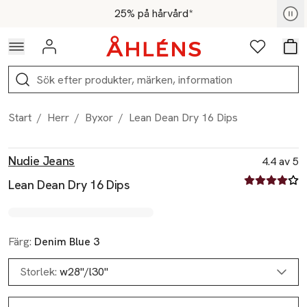
Hoppa till navigationsmenyn
Hoppa till innehåll
Hoppa till sidfot
För medlemmar - Shoppa nu
25% på hårvård*
Logga in
Favoriter
Var
Sök
Start
/
Herr
/
Byxor
/
Lean Dean Dry 16 Dips
Produktbilder
Hoppa över bildspelet
Produktinformation
Nudie Jeans
4.4 av 5
4.4 av fem st
Lean Dean Dry 16 Dips
Färg:
Denim Blue 3
Storlek:
w28"/l30"