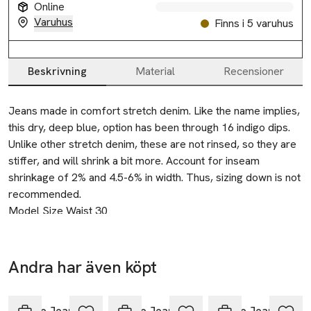
Online
Varuhus
Finns i 5 varuhus
Beskrivning
Material
Recensioner
Beskrivning
Jeans made in comfort stretch denim. Like the name implies, 
this dry, deep blue, option has been through 16 indigo dips. 
Unlike other stretch denim, these are not rinsed, so they are 
stiffer, and will shrink a bit more. Account for inseam 
shrinkage of 2% and 4.5-6% in width. Thus, sizing down is not 
recommended.
Model Size Waist 30
Tillverkare
Nudie Jeans Marketing AB
Andra har även köpt
Västra Hamngatan 6
Hoppa över bildspelet
411 17 Göteborg
Nudie Jeans
Sweden
Nudie Jeans
Nudie Jeans