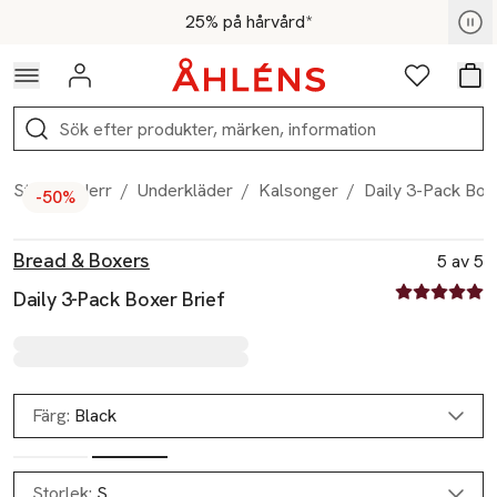
Hoppa till navigationsmenyn
Hoppa till innehåll
Hoppa till sidfot
För medlemmar - Shoppa nu
25% på hårvård*
Logga in
Favoriter
Var
Sök
Start
/
Herr
/
Underkläder
/
Kalsonger
/
Daily 3-Pack Box
-50%
Produktbilder
Hoppa över bildspelet
Produktinformation
Bread & Boxers
5 av 5
5 av fem stjä
Daily 3-Pack Boxer Brief
Färg:
Black
Storlek:
S