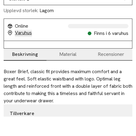
Upplevd storlek:
Lagom
Online
Varuhus
Finns i 6 varuhus
Beskrivning
Material
Recensioner
Beskrivning
Boxer Brief, classic fit provides maximum comfort and a 
great feel. Soft elastic waistband with logo. Optimal leg 
length and reinforced front with a double layer of fabric both 
contribute to making this a timeless and faithful servant in 
your underwear drawer.
Tillverkare
Bread & Boxers AB
Stora Gråmunkegränd 3