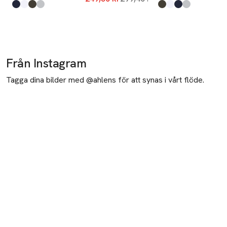
Produkten finns i färgerna:
Dark Navy
White
Army Green1
Grey
,
,
,
,
Produkten finns i fä
Army Green1
White
Dark Navy
Grey
,
,
,
,
Från Instagram
Tagga dina bilder med @ahlens för att synas i vårt flöde.