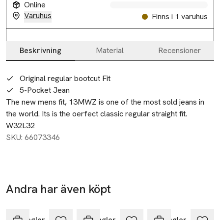
Online
Varuhus
Finns i 1 varuhus
Beskrivning
Material
Recensioner
Beskrivning
Original regular bootcut Fit
5-Pocket Jean
The new mens fit, 13MWZ is one of the most sold jeans in 
the world. Its is the oerfect classic regular straight fit.
W32L32
SKU: 66073346
Andra har även köpt
Nyhet
Hoppa över bildspelet
Wrangler
Wrangler
Wrangler