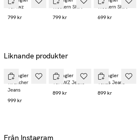
13Mwz
Western Shirt
Western Shirt
799 kr
799 kr
699 kr
Liknande produkter
Nyhet
Nyhet
Hoppa över bildspelet
Wrangler
Wrangler
Wrangler
Wrancher
13MWZ Jeans
Texas Jeans
Jeans
899 kr
899 kr
999 kr
Från Instagram