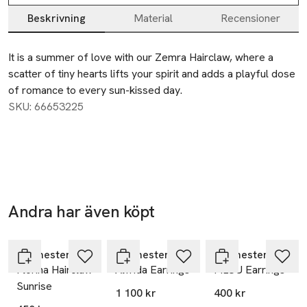
Beskrivning
Material
Recensioner
Beskrivning
It is a summer of love with our Zemra Hairclaw, where a 
scatter of tiny hearts lifts your spirit and adds a playful dose 
of romance to every sun-kissed day.
SKU: 66653225
Andra har även köpt
Hoppa över bildspelet
Maanesten
Maanesten
Maanesten
Florina Hairclaw
Alfrida Earrings
FILOU Earrings
Sunrise
1 100 kr
400 kr