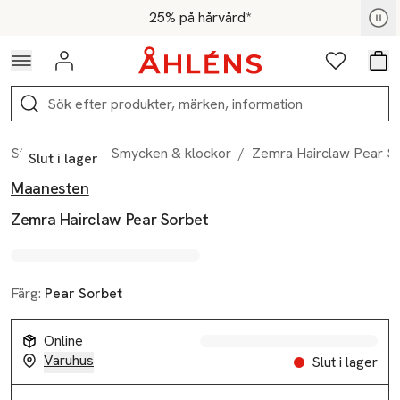
Hoppa till navigationsmenyn
Hoppa till innehåll
Hoppa till sidfot
För medlemmar - Shoppa nu
25% på hårvård*
Logga in
Favoriter
Var
Sök
Start
/
Dam
/
Smycken & klockor
/
Zemra Hairclaw Pear S
Slut i lager
Maanesten
Produktbilder
Hoppa över bildspelet
Produktinformation
Zemra Hairclaw Pear Sorbet
Färg:
Pear Sorbet
Online
Varuhus
Slut i lager