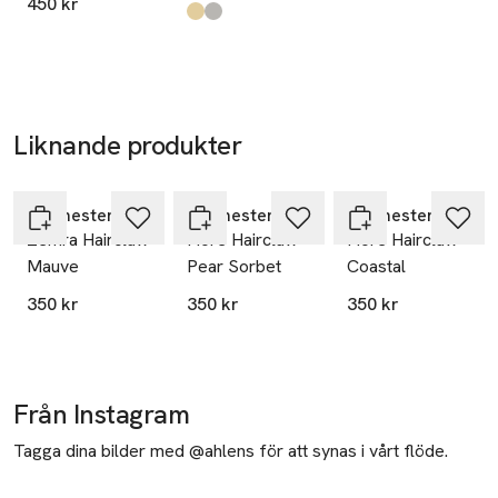
450 kr
Produkten finns i färgerna:
Recycled Coated With 18k Gold
Recycled Sterling Silver (925)
,
,
Liknande produkter
Hoppa över bildspelet
Maanesten
Maanesten
Maanesten
Zemra Hairclaw
Fiore Hairclaw
Fiore Hairclaw
Mauve
Pear Sorbet
Coastal
350 kr
350 kr
350 kr
Från Instagram
Tagga dina bilder med @ahlens för att synas i vårt flöde.