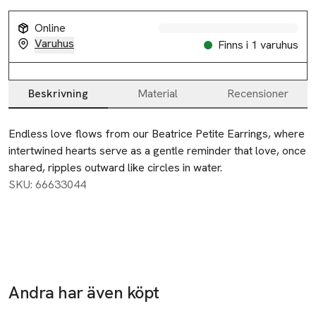
Online
Varuhus
Finns i 1 varuhus
Beskrivning
Material
Recensioner
Beskrivning
Endless love flows from our Beatrice Petite Earrings, where 
intertwined hearts serve as a gentle reminder that love, once 
shared, ripples outward like circles in water.
SKU: 66633044
Andra har även köpt
Hoppa över bildspelet