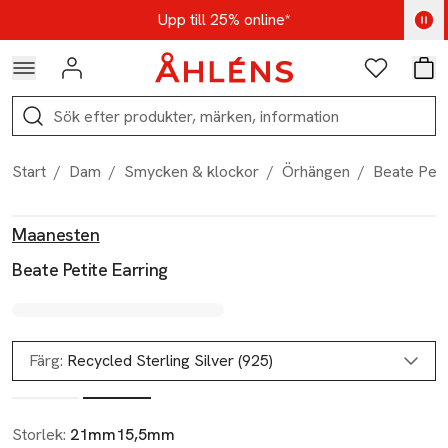
Hoppa till navigationsmenyn
Hoppa till innehåll
Hoppa till sidfot
Kod: AUG25 - Shoppa nu
Upp till 25% online*
Logga in
Favoriter
Var
Sök
Start
/
Dam
/
Smycken & klockor
/
Örhängen
/
Beate Peti
Produktbilder
Hoppa över bildspelet
Produktinformation
Maanesten
Beate Petite Earring
Färg:
Recycled Sterling Silver (925)
Storlek:
21mm15,5mm