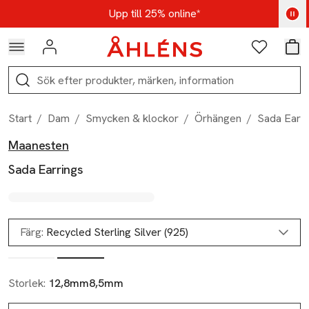
Hoppa till navigationsmenyn
Hoppa till innehåll
Hoppa till sidfot
Kod: AUG25 - Shoppa nu
Upp till 25% online*
Logga in
Favoriter
Var
Sök
Start
/
Dam
/
Smycken & klockor
/
Örhängen
/
Sada Earri
Maanesten
Produktbilder
Hoppa över bildspelet
Produktinformation
Sada Earrings
Färg:
Recycled Sterling Silver (925)
Storlek:
12,8mm8,5mm