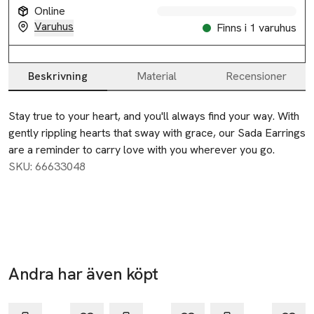
Online
Varuhus
Finns i 1 varuhus
Beskrivning
Material
Recensioner
Beskrivning
Stay true to your heart, and you'll always find your way. With 
gently rippling hearts that sway with grace, our Sada Earrings 
are a reminder to carry love with you wherever you go.
SKU: 66633048
Andra har även köpt
Hoppa över bildspelet